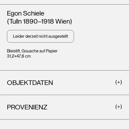
Künstler*innen
Egon Schiele
(Tulln 1890–1918 Wien)
Leider derzeit nicht ausgestellt
Bleistift, Gouache auf Papier
31,2×47,8 cm
OBJEKTDATEN
PROVENIENZ