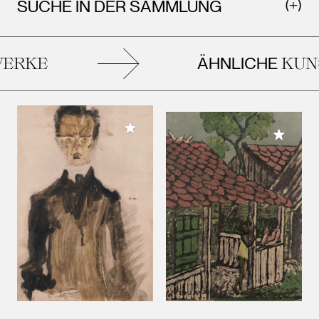
SUCHE IN DER SAMMLUNG
ÄHNLICHE
RKE
KUNS
Meiner Sammlung hinzufügen
Meiner 