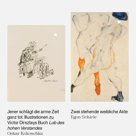
Meiner 
Meiner Sammlung hinzufügen
Jener schlägt die arme Zeit
Zwei stehende weibliche Akte
ganz tot. Illustrationen zu
Egon Schiele
Victor Dirsztays Buch
Lob des
hohen Verstandes
Oskar Kokoschka