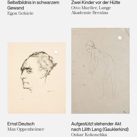
Selbstbildnis in schwarzem
Zwei Kinder vor der Hütte
Gewand
Otto Mueller, Lange
Akademie Breslau
Egon Schiele
Meiner 
Meiner Sammlung hinzufügen
Ernst Deutsch
Aufgestützt stehender Akt
Max Oppenheimer
nach Lilith Lang (Gauklerkind)
Oskar Kokoschka