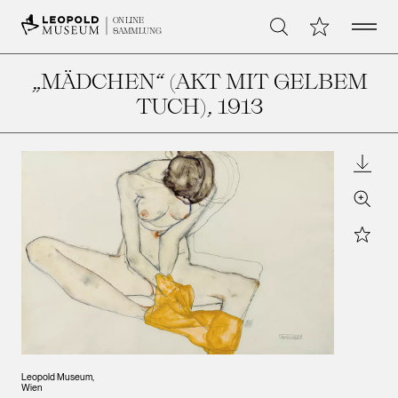
Open 
Meine Sammlu
ONLINE
Suche
SAMMLUNG
„MÄDCHEN“ (AKT MIT GELBEM
TUCH)
, 1913
Downl
Zoom
Star
Leopold Museum,
Wien