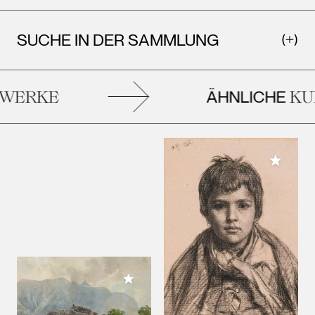
SUCHE IN DER SAMMLUNG
ÄHNLICHE
ERKE
KUN
Meiner 
Meiner Sammlung hinzufügen