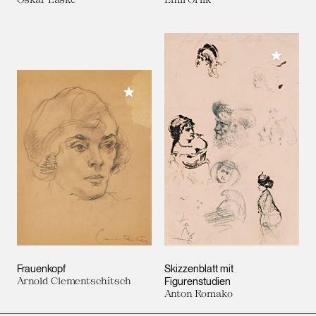
Meiner 
Meiner Sammlung hinzufügen
Frauenkopf
Skizzenblatt mit
Arnold Clementschitsch
Figurenstudien
Anton Romako