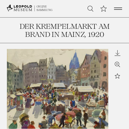
Open 
Meine Sammlu
ONLINE
Suche
SAMMLUNG
DER KREMPELMARKT AM
BRAND IN MAINZ
, 1920
Downl
Zoom
Star