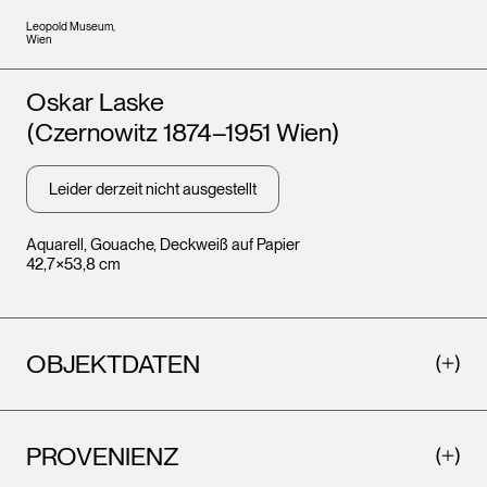
Leopold Museum,
Wien
Künstler*innen
Oskar Laske
(Czernowitz 1874–1951 Wien)
Leider derzeit nicht ausgestellt
Aquarell, Gouache, Deckweiß auf Papier
42,7×53,8 cm
OBJEKTDATEN
PROVENIENZ