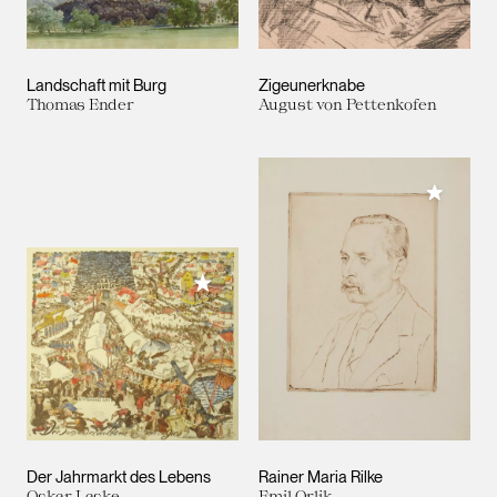
Landschaft mit Burg
Zigeunerknabe
Thomas Ender
August von Pettenkofen
Meiner 
Meiner Sammlung hinzufügen
Der Jahrmarkt des Lebens
Rainer Maria Rilke
Oskar Laske
Emil Orlik