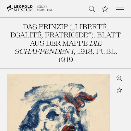
Open 
Meine Sammlu
ONLINE
Suche
SAMMLUNG
DAS PRINZIP („LIBERTÉ,
EGALITÉ, FRATRICIDE“). BLATT
AUS DER MAPPE
DIE
SCHAFFENDEN I
, 1918, PUBL.
1919
Zoom
Star