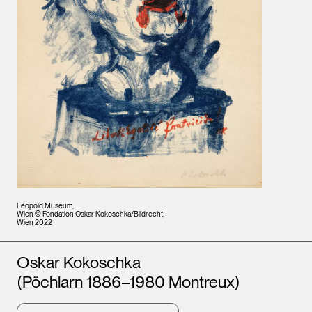
Leopold Museum,
Wien © Fondation Oskar Kokoschka/Bildrecht,
Wien 2022
Künstler*innen
Oskar Kokoschka
(Pöchlarn 1886–1980 Montreux)