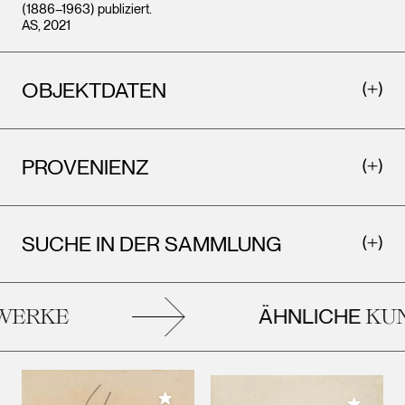
(1886–1963) publiziert.
AS, 2021
OBJEKTDATEN
PROVENIENZ
SUCHE IN DER SAMMLUNG
ÄHNLICHE
ERKE
KUN
Meiner Sammlung hinzufügen
Meiner 