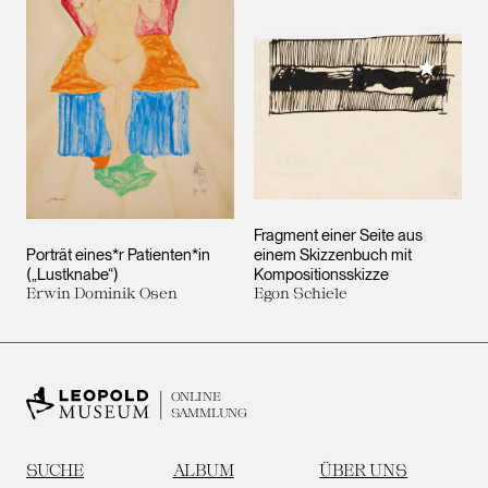
Meiner 
Fragment einer Seite aus
Porträt eines*r Patienten*in
einem Skizzenbuch mit
(„Lustknabe“)
Kompositionsskizze
Erwin Dominik Osen
Egon Schiele
ONLINE
SAMMLUNG
SUCHE
ALBUM
ÜBER UNS