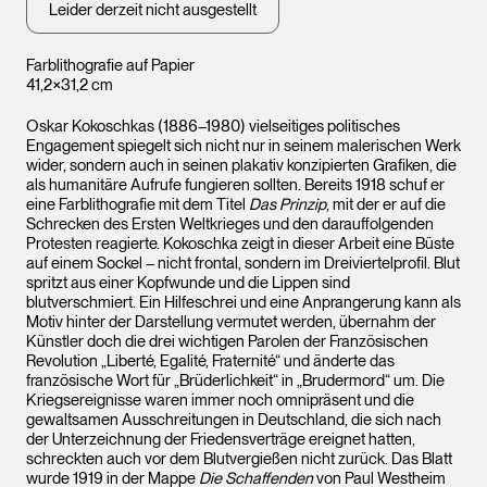
Leider derzeit nicht ausgestellt
Farblithografie auf Papier
41,2×31,2 cm
Oskar Kokoschkas (1886–1980) vielseitiges politisches
Engagement spiegelt sich nicht nur in seinem malerischen Werk
wider, sondern auch in seinen plakativ konzipierten Grafiken, die
als humanitäre Aufrufe fungieren sollten. Bereits 1918 schuf er
eine Farblithografie mit dem Titel
Das Prinzip
, mit der er auf die
Schrecken des Ersten Weltkrieges und den darauffolgenden
Protesten reagierte. Kokoschka zeigt in dieser Arbeit eine Büste
auf einem Sockel – nicht frontal, sondern im Dreiviertelprofil. Blut
spritzt aus einer Kopfwunde und die Lippen sind
blutverschmiert. Ein Hilfeschrei und eine Anprangerung kann als
Motiv hinter der Darstellung vermutet werden, übernahm der
Künstler doch die drei wichtigen Parolen der Französischen
Revolution „Liberté, Egalité, Fraternité“ und änderte das
französische Wort für „Brüderlichkeit“ in „Brudermord“ um. Die
Kriegsereignisse waren immer noch omnipräsent und die
gewaltsamen Ausschreitungen in Deutschland, die sich nach
der Unterzeichnung der Friedensverträge ereignet hatten,
schreckten auch vor dem Blutvergießen nicht zurück. Das Blatt
wurde 1919 in der Mappe
Die Schaffenden
von Paul Westheim