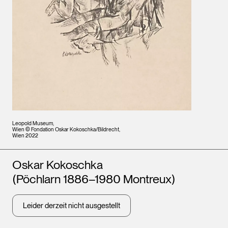
Leopold Museum,
Wien © Fondation Oskar Kokoschka/Bildrecht,
Wien 2022
Künstler*innen
Oskar Kokoschka
(Pöchlarn 1886–1980 Montreux)
Leider derzeit nicht ausgestellt