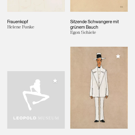
Frauenkopf
Sitzende Schwangere mit
Helene Funke
grünem Bauch
Egon Schiele
Meiner 
Meiner Sammlung hinzufügen