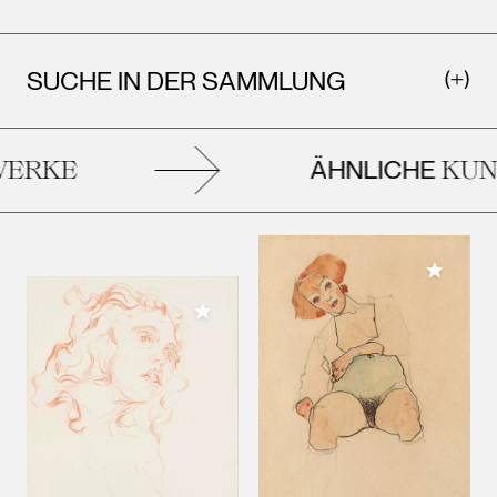
SUCHE IN DER SAMMLUNG
ÄHNLICHE
ERKE
KUN
Meiner 
Meiner Sammlung hinzufügen