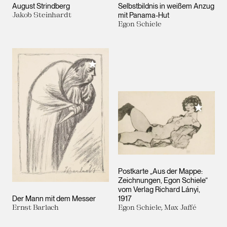
August Strindberg
Selbstbildnis in weißem Anzug
Jakob Steinhardt
mit Panama-Hut
Egon Schiele
Meiner Sammlung hinzufügen
Meiner 
Postkarte „Aus der Mappe:
Zeichnungen, Egon Schiele“
vom Verlag Richard Lányi,
Der Mann mit dem Messer
1917
Ernst Barlach
Egon Schiele, Max Jaffé