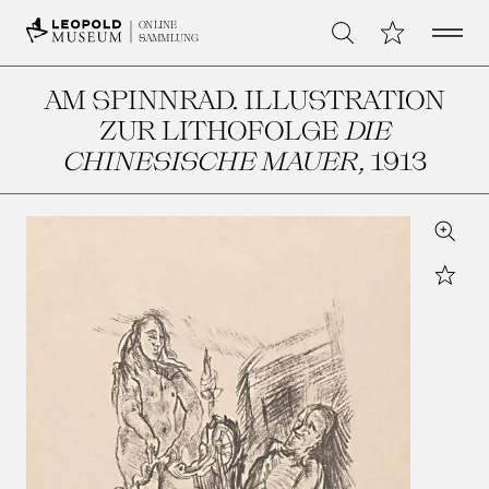
Open 
Meine Sammlu
ONLINE
Suche
SAMMLUNG
AM SPINNRAD. ILLUSTRATION
ZUR LITHOFOLGE
DIE
CHINESISCHE MAUER
, 1913
Zoom
Star