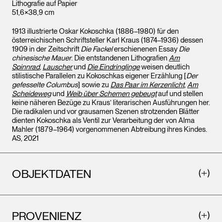
Lithografie auf Papier
51,6×38,9 cm
1913 illustrierte Oskar Kokoschka (1886–1980) für den
österreichischen Schriftsteller Karl Kraus (1874–1936) dessen
1909 in der Zeitschrift
Die Fackel
erschienenen Essay
Die
chinesische Mauer
. Die entstandenen Lithografien
Am
Spinnrad
,
Lauscher
und
Die Eindringlinge
weisen deutlich
stilistische Parallelen zu Kokoschkas eigener Erzählung [
Der
gefesselte Columbus
] sowie zu
Das Paar im Kerzenlicht
,
Am
Scheideweg
und
Weib über Schemen gebeugt
auf und stellen
keine näheren Bezüge zu Kraus’ literarischen Ausführungen her.
Die radikalen und vor grausamen Szenen strotzenden Blätter
dienten Kokoschka als Ventil zur Verarbeitung der von Alma
Mahler (1879–1964) vorgenommenen Abtreibung ihres Kindes.
AS, 2021
OBJEKTDATEN
PROVENIENZ