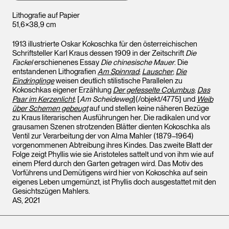
Lithografie auf Papier
51,6×38,9 cm
1913 illustrierte Oskar Kokoschka für den österreichischen
Schriftsteller Karl Kraus dessen 1909 in der Zeitschrift
Die
Fackel
erschienenes Essay
Die chinesische Mauer
. Die
entstandenen Lithografien
Am Spinnrad
;
Lauscher
;
Die
Eindringlinge
weisen deutlich stilistische Parallelen zu
Kokoschkas eigener Erzählung
Der gefesselte Columbus
;
Das
Paar im Kerzenlicht
; [
Am Scheideweg
](/objekt/4775] und
Weib
über Schemen gebeugt
auf und stellen keine näheren Bezüge
zu Kraus literarischen Ausführungen her. Die radikalen und vor
grausamen Szenen strotzenden Blätter dienten Kokoschka als
Ventil zur Verarbeitung der von Alma Mahler (1879–1964)
vorgenommenen Abtreibung ihres Kindes. Das zweite Blatt der
Folge zeigt Phyllis wie sie Aristoteles sattelt und von ihm wie auf
einem Pferd durch den Garten getragen wird. Das Motiv des
Vorführens und Demütigens wird hier von Kokoschka auf sein
eigenes Leben umgemünzt, ist Phyllis doch ausgestattet mit den
Gesichtszügen Mahlers.
AS, 2021