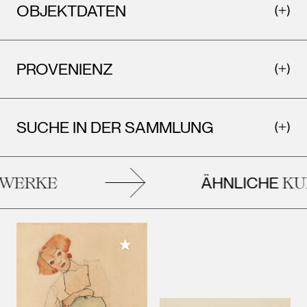
OBJEKTDATEN
PROVENIENZ
SUCHE IN DER SAMMLUNG
ÄHNLICHE
ERKE
KUN
Meiner Sammlung hinzufügen