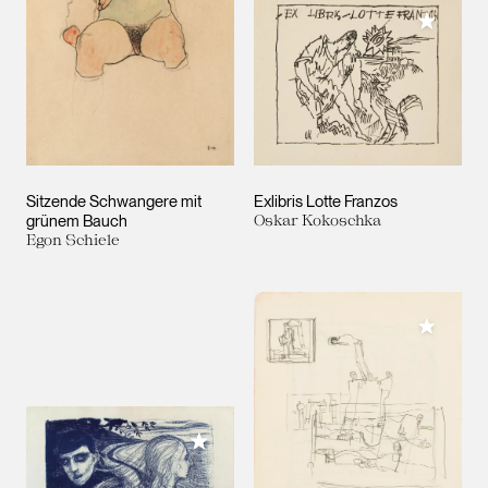
Meiner 
Sitzende Schwangere mit
Exlibris Lotte Franzos
grünem Bauch
Oskar Kokoschka
Egon Schiele
Meiner 
Meiner Sammlung hinzufügen