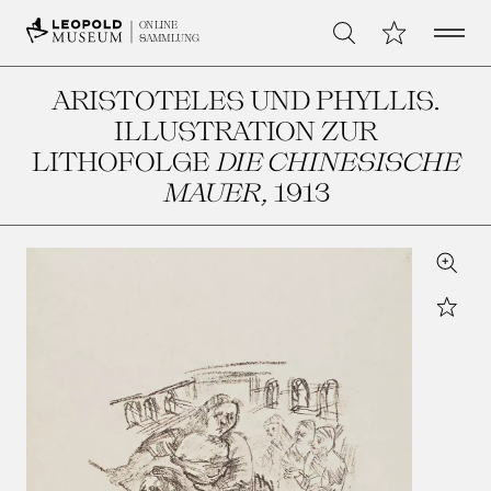
Open 
Meine Sammlu
ONLINE
Suche
SAMMLUNG
ARISTOTELES UND PHYLLIS.
ILLUSTRATION ZUR
LITHOFOLGE
DIE CHINESISCHE
MAUER
, 1913
Zoom
Star