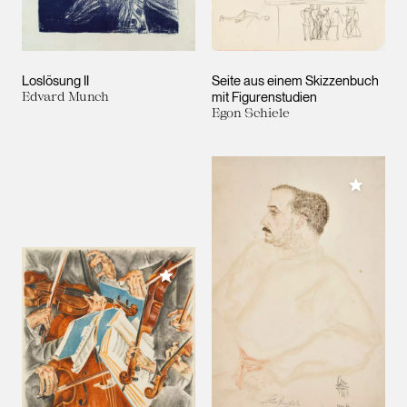
Loslösung II
Seite aus einem Skizzenbuch
Edvard Munch
mit Figurenstudien
Egon Schiele
Meiner 
Meiner Sammlung hinzufügen