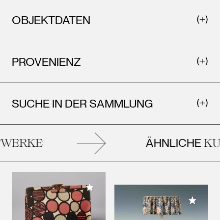
OBJEKTDATEN
PROVENIENZ
SUCHE IN DER SAMMLUNG
ÄHNLICHE
WERKE
KU
Meiner Sammlung hinzufügen
Meiner 