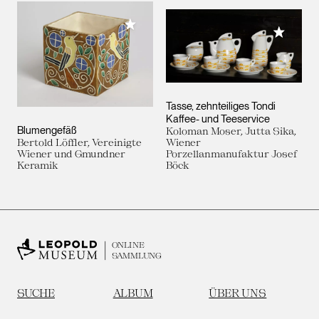
Meiner Sammlung hinzufügen
Meiner 
Tasse, zehnteiliges Tondi
Kaffee- und Teeservice
Blumengefäß
Koloman Moser, Jutta Sika,
Bertold Löffler, Vereinigte
Wiener
Wiener und Gmundner
Porzellanmanufaktur Josef
Keramik
Böck
ONLINE
SAMMLUNG
SUCHE
ALBUM
ÜBER UNS