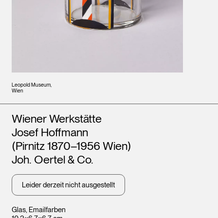
Leopold Museum,
Wien
Künstler*innen
Wiener Werkstätte
Josef Hoffmann
(Pirnitz 1870–1956 Wien)
Joh. Oertel & Co.
Leider derzeit nicht ausgestellt
Glas, Emailfarben