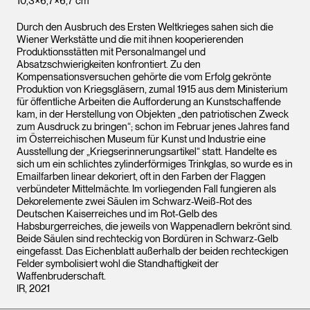
10,3×6,7×6,7 cm
Durch den Ausbruch des Ersten Weltkrieges sahen sich die
Wiener Werkstätte und die mit ihnen kooperierenden
Produktionsstätten mit Personalmangel und
Absatzschwierigkeiten konfrontiert. Zu den
Kompensationsversuchen gehörte die vom Erfolg gekrönte
Produktion von Kriegsgläsern, zumal 1915 aus dem Ministerium
für öffentliche Arbeiten die Aufforderung an Kunstschaffende
kam, in der Herstellung von Objekten „den patriotischen Zweck
zum Ausdruck zu bringen“; schon im Februar jenes Jahres fand
im Österreichischen Museum für Kunst und Industrie eine
Ausstellung der „Kriegserinnerungsartikel“ statt. Handelte es
sich um ein schlichtes zylinderförmiges Trinkglas, so wurde es in
Emailfarben linear dekoriert, oft in den Farben der Flaggen
verbündeter Mittelmächte. Im vorliegenden Fall fungieren als
Dekorelemente zwei Säulen im Schwarz-Weiß-Rot des
Deutschen Kaiserreiches und im Rot-Gelb des
Habsburgerreiches, die jeweils von Wappenadlern bekrönt sind.
Beide Säulen sind rechteckig von Bordüren in Schwarz-Gelb
eingefasst. Das Eichenblatt außerhalb der beiden rechteckigen
Felder symbolisiert wohl die Standhaftigkeit der
Waffenbruderschaft.
IR, 2021