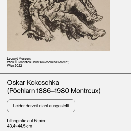
Leopold Museum,
Wien © Fondation Oskar Kokoschka/Bildrecht,
Wien 2022
Künstler*innen
Oskar Kokoschka
(Pöchlarn 1886–1980 Montreux)
Leider derzeit nicht ausgestellt
Lithografie auf Papier
43,4×44,5 cm