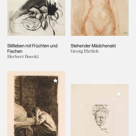
Meiner Sammlung hinzufügen
Stillleben mit Früchten und
Stehender Mädchenakt
Fischen
Georg Ehrlich
Herbert Boeckl
Meiner Sammlung hinzufügen
Meiner 