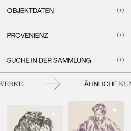
OBJEKTDATEN
PROVENIENZ
SUCHE IN DER SAMMLUNG
ÄHNLICHE
ERKE
KUN
Meiner 
Meiner Sammlung hinzufügen