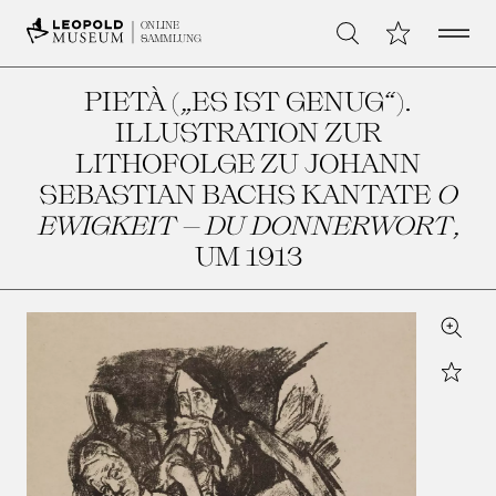
Open 
Meine Sammlu
ONLINE
Suche
SAMMLUNG
PIETÀ („ES IST GENUG“).
ILLUSTRATION ZUR
LITHOFOLGE ZU JOHANN
SEBASTIAN BACHS KANTATE
O
EWIGKEIT – DU DONNERWORT
,
UM 1913
Zoom
Star