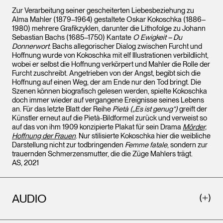
Zur Verarbeitung seiner gescheiterten Liebesbeziehung zu
Alma Mahler (1879–1964) gestaltete Oskar Kokoschka (1886–
1980) mehrere Grafikzyklen, darunter die Lithofolge zu Johann
Sebastian Bachs (1685–1750) Kantate
O Ewigkeit – Du
Donnerwort
. Bachs allegorischer Dialog zwischen Furcht und
Hoffnung wurde von Kokoschka mit elf Illustrationen verbildlicht,
wobei er selbst die Hoffnung verkörpert und Mahler die Rolle der
Furcht zuschreibt. Angetrieben von der Angst, begibt sich die
Hoffnung auf einen Weg, der am Ende nur den Tod bringt. Die
Szenen können biografisch gelesen werden, spielte Kokoschka
doch immer wieder auf vergangene Ereignisse seines Lebens
an. Für das letzte Blatt der Reihe
Pietà („Es ist genug“)
greift der
Künstler erneut auf die Pietà-Bildformel zurück und verweist so
auf das von ihm 1909 konzipierte Plakat für sein Drama
Mörder,
Hoffnung der Frauen
. Nur stilisierte Kokoschka hier die weibliche
Darstellung nicht zur todbringenden
Femme fatale
, sondern zur
trauernden Schmerzensmutter, die die Züge Mahlers trägt.
AS, 2021
AUDIO