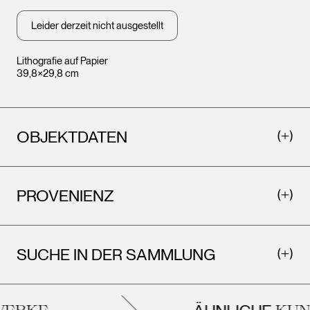
Leider derzeit nicht ausgestellt
Lithografie auf Papier
39,8×29,8 cm
OBJEKTDATEN
PROVENIENZ
SUCHE IN DER SAMMLUNG
ERKE
KUN