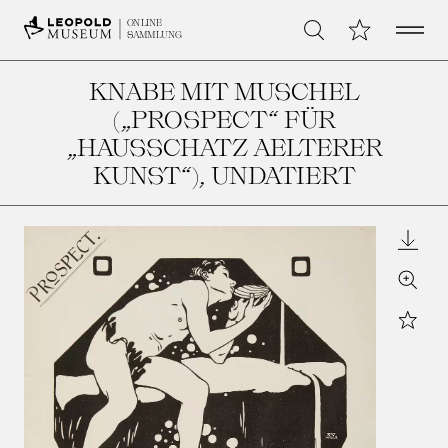
Open 
Meine Sammlu
ONLINE
Suche
SAMMLUNG
KNABE MIT MUSCHEL
(„PROSPECT“ FÜR
„HAUSSCHATZ AELTERER
KUNST“)
, UNDATIERT
Downl
Zoom
Star