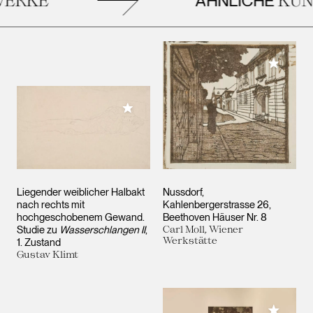
ÄHNLICHE
Meiner 
Meiner Sammlung hinzufügen
Liegender weiblicher Halbakt
Nussdorf,
nach rechts mit
Kahlenbergerstrasse 26,
hochgeschobenem Gewand.
Beethoven Häuser Nr. 8
Studie zu
Wasserschlangen II
,
Carl Moll, Wiener
Werkstätte
1. Zustand
Gustav Klimt
Meiner 