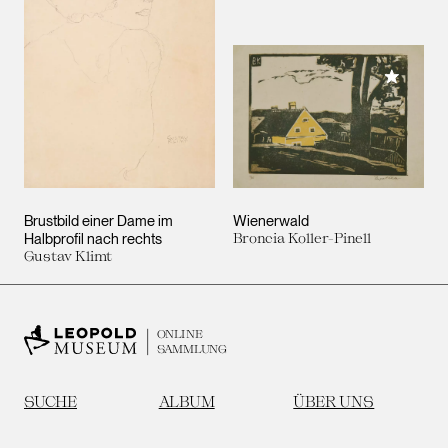
Meiner 
Brustbild einer Dame im
Wienerwald
Halbprofil nach rechts
Broncia Koller-Pinell
Gustav Klimt
ONLINE
SAMMLUNG
SUCHE
ALBUM
ÜBER UNS