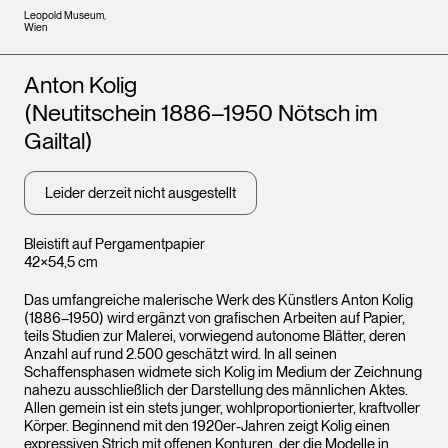
Leopold Museum,
Wien
Künstler*innen
Anton Kolig
(Neutitschein 1886–1950 Nötsch im
Gailtal)
Leider derzeit nicht ausgestellt
Bleistift auf Pergamentpapier
42×54,5 cm
Das umfangreiche malerische Werk des Künstlers Anton Kolig
(1886–1950) wird ergänzt von grafischen Arbeiten auf Papier,
teils Studien zur Malerei, vorwiegend autonome Blätter, deren
Anzahl auf rund 2.500 geschätzt wird. In all seinen
Schaffensphasen widmete sich Kolig im Medium der Zeichnung
nahezu ausschließlich der Darstellung des männlichen Aktes.
Allen gemein ist ein stets junger, wohlproportionierter, kraftvoller
Körper. Beginnend mit den 1920er-Jahren zeigt Kolig einen
expressiven Strich mit offenen Konturen, der die Modelle in