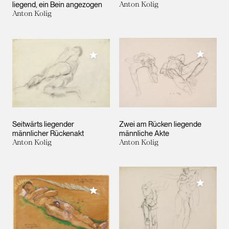
liegend, ein Bein angezogen
Anton Kolig
Anton Kolig
Meiner 
Meiner Sammlung hinzufügen
Seitwärts liegender
Zwei am Rücken liegende
männlicher Rückenakt
männliche Akte
Anton Kolig
Anton Kolig
Meiner 
Meiner Sammlung hinzufügen