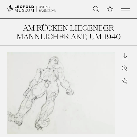
Open 
Meine Sammlu
ONLINE
Suche
SAMMLUNG
AM RÜCKEN LIEGENDER
MÄNNLICHER AKT
, UM 1940
Downl
Zoom
Star