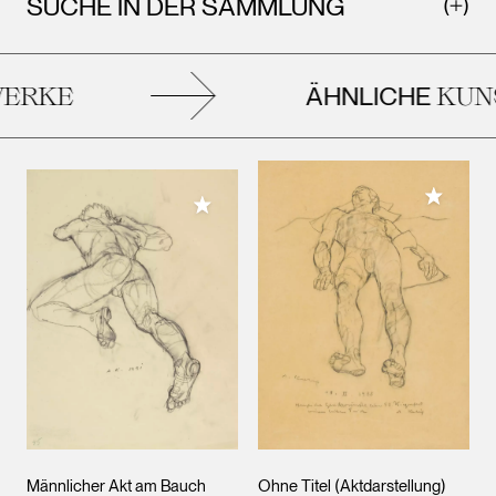
SUCHE IN DER SAMMLUNG
ÄHNLICHE
ERKE
KUNS
Meiner 
Meiner Sammlung hinzufügen
Männlicher Akt am Bauch
Ohne Titel (Aktdarstellung)