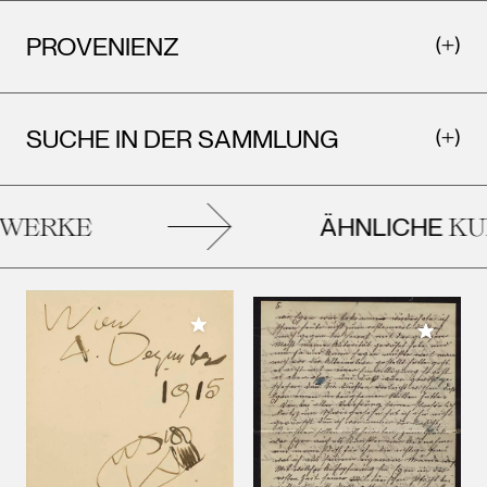
PROVENIENZ
SUCHE IN DER SAMMLUNG
ÄHNLICHE
WERKE
KUN
Meiner Sammlung hinzufügen
Meiner 