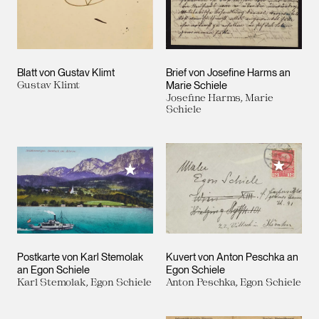
Blatt von Gustav Klimt
Brief von Josefine Harms an
Gustav Klimt
Marie Schiele
Josefine Harms, Marie
Schiele
Meiner 
Meiner Sammlung hinzufügen
Postkarte von Karl Stemolak
Kuvert von Anton Peschka an
an Egon Schiele
Egon Schiele
Karl Stemolak, Egon Schiele
Anton Peschka, Egon Schiele