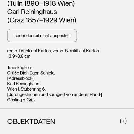
(Tulln 1890–1918 Wien)
Wien
Carl Reininghaus
(Graz 1857–1929 Wien)
Leider derzeit nicht ausgestellt
recto: Druck auf Karton, verso: Bleistift auf Karton
13,9×8,8 cm
Transkription:
Grüße Dich Egon Schiele.
[Adressblock:]
Karl Reininghaus
Wien I. Stubenring 6.
[durchgestrichen und korrigiert von anderer Hand:]
Gösting b. Graz
Leopold Museum,
Wien
OBJEKTDATEN