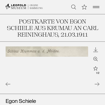
Open 
Meine Sammlu
ONLINE
Suche
SAMMLUNG
POSTKARTE VON EGON
SCHIELE AUS KRUMAU AN CARL
REININGHAUS
, 21.03.1911
Downl
Zoom
Star
1
/
2
Künstler*innen
Egon Schiele
Leopo