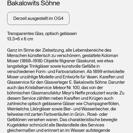
Bakalowits Söhne
Derzeit ausgestellt im OG4
Transparentes Glas, optisch geblasen
13,3×6 x 6 cm
Ganz im Sinne der Zielsetzung, alle Lebensbereiche des
Menschen künstlerisch zu verschönern, gestaltete Koloman
Moser (1868–1918) Objekte filigraner Glaskunst, wie etwa
langstielige Trinkgläser sowie kunstvolle Gefäße in
verschiedenen Form- und Farbvariationen. Ab 1899 entwickelte
Moser unzählige Modelle und Entwürfe für Vasen, Karaffen und
Glasservice für den Glasverleger E. Bakalowits Söhne. Darunter
auch das Kristallservice
Meteor
Nr. 100, das von der
böhmischen Glasmanufaktur Meyr’s Neffe produziert wurde. Zu
diesem Service zählten neben Karaffen und Krügen auch
zahlreiche optisch geblasene Gläser wie Champagnerflöten,
Weinkelche, Likörgläser sowie Bier- und Wasserbecher, die
teilweise mit zarten Farbverläufen in Grün-, Rosé- oder
Gelbtönen versehen waren. Das charakteristische bewegte
Kugeldekor schmückt alle Bestandteile des Services
gleichermaßen und erinnert an im Wasser aufsteigende