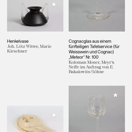
Meiner Sammlung hinzufügen
Henkelvase
Cognacglas aus einem
Joh. Lötz Witwe, Marie
fünfteiligen Tafelservice (für
Kirschner
Weisswein und Cognac)
„Meteor“ Nr. 100
Koloman Moser, Meyr’s
Neffe im Auftrag von E.
Bakalowits Söhne
Meiner 
Meiner Sammlung hinzufügen