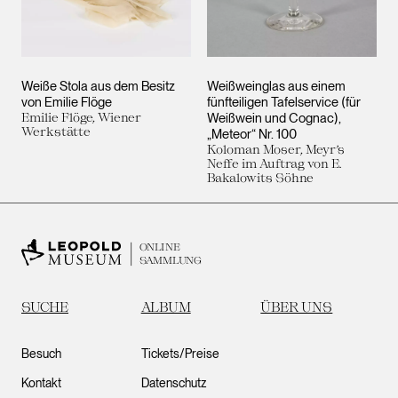
Weiße Stola aus dem Besitz
Weißweinglas aus einem
von Emilie Flöge
fünfteiligen Tafelservice (für
Emilie Flöge, Wiener
Weißwein und Cognac),
Werkstätte
„Meteor“ Nr. 100
Koloman Moser, Meyr’s
Neffe im Auftrag von E.
Bakalowits Söhne
ONLINE
SAMMLUNG
SUCHE
ALBUM
ÜBER UNS
Besuch
Tickets/Preise
Kontakt
Datenschutz