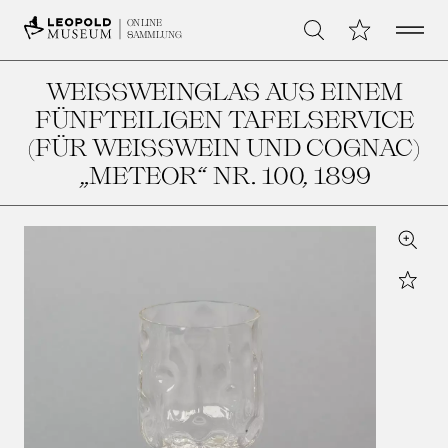
Open 
Meine Sammlu
ONLINE
Suche
SAMMLUNG
WEISSWEINGLAS AUS EINEM F
ÜNFTEILIGEN TAFELSERVICE (
FÜR WEISSWEIN UND COGNAC) „M
ETEOR“ NR. 100
, 1899
Zoom
Star