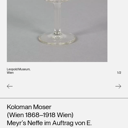
Leopo
Wien
Leopold Museum,
Wien
1
/
2
Künstler*innen
Koloman Moser
(Wien 1868–1918 Wien)
Meyr’s Neffe im Auftrag von E.