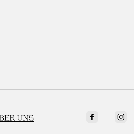
BER UNS
Facebook
Instag