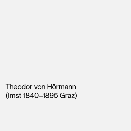
Künstler*innen
Theodor von Hörmann
(Imst 1840–1895 Graz)