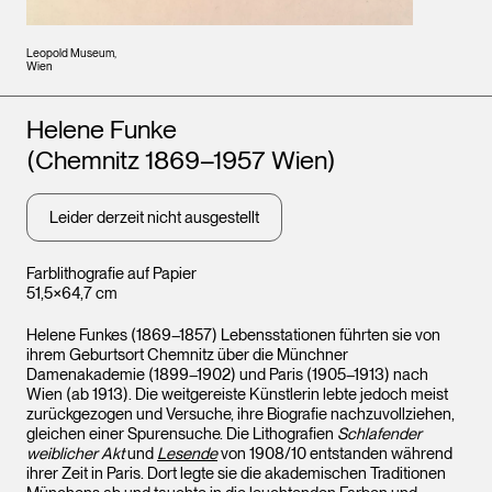
Leopold Museum,
Wien
Künstler*innen
Helene Funke
(Chemnitz 1869–1957 Wien)
Leider derzeit nicht ausgestellt
Farblithografie auf Papier
51,5×64,7 cm
Helene Funkes (1869–1857) Lebensstationen führten sie von
ihrem Geburtsort Chemnitz über die Münchner
Damenakademie (1899–1902) und Paris (1905–1913) nach
Wien (ab 1913). Die weitgereiste Künstlerin lebte jedoch meist
zurückgezogen und Versuche, ihre Biografie nachzuvollziehen,
gleichen einer Spurensuche. Die Lithografien
Schlafender
weiblicher Akt
und
Lesende
von 1908/10 entstanden während
ihrer Zeit in Paris. Dort legte sie die akademischen Traditionen