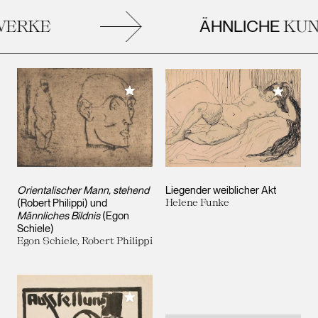
ÄHNLICHE
ERKE
KUN
Meiner Sammlung hinzufügen
Meiner 
Orientalischer Mann, stehend
Liegender weiblicher Akt
(Robert Philippi) und
Helene Funke
Männliches Bildnis
(Egon
Schiele)
Egon Schiele, Robert Philippi
Meiner Sammlung hinzufügen