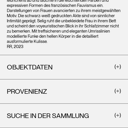
Münchens ab und tauchte in die leuchtenden Farben und
expressiven Formen des französischen Fauvismus ein.
Darstellungen von Frauen avancierten zu ihrem meistgewählten
Motiv. Die schwarz-weiß gedruckten Akte sind von sinnlicher
Intimität geprägt. Selig ruht die unbekleidete Frau in ihrem Bett
und scheint den voyeuristischen Blick in ihr Schlafzimmer nicht
zu bemerken. Mit treffsicheren und eleganten Umrisslinien
modellierte Funke den hellen Körper in die detailliert
ausformulierte Kulisse.
RR, 2023
OBJEKTDATEN
PROVENIENZ
SUCHE IN DER SAMMLUNG