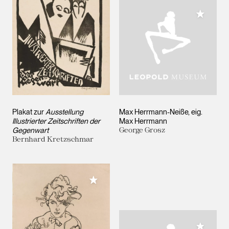
Meiner 
Plakat zur
Ausstellung
Max Herrmann-Neiße, eig.
Illustrierter Zeitschriften der
Max Herrmann
Gegenwart
George Grosz
Bernhard Kretzschmar
Meiner Sammlung hinzufügen
Meiner 