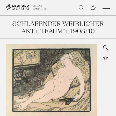
Open 
Meine Sammlu
ONLINE
Suche
SAMMLUNG
SCHLAFENDER WEIBLICHER
AKT („TRAUM“)
, 1908/10
Zoom
Star