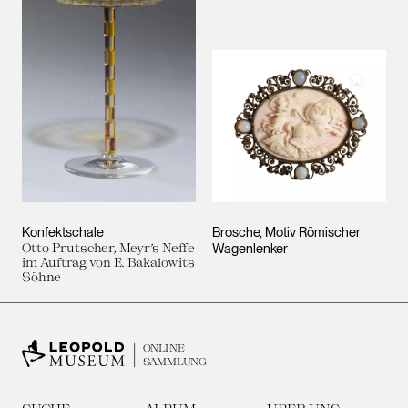
Meiner 
Konfektschale
Brosche, Motiv Römischer
Otto Prutscher, Meyr’s Neffe
Wagenlenker
im Auftrag von E. Bakalowits
Söhne
ONLINE
SAMMLUNG