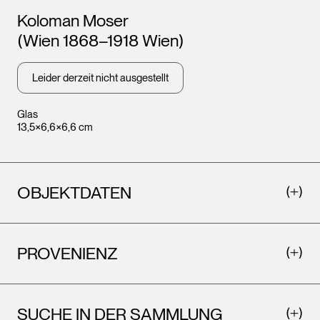
Künstler*innen
Koloman Moser
(Wien 1868–1918 Wien)
Leider derzeit nicht ausgestellt
Glas
13,5×6,6×6,6 cm
OBJEKTDATEN
PROVENIENZ
SUCHE IN DER SAMMLUNG