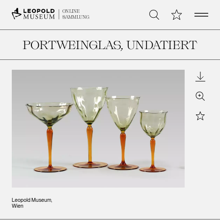
Open 
Meine Sammlu
ONLINE
Suche
SAMMLUNG
PORTWEINGLAS
, UNDATIERT
Downl
Zoom
Star
Leopold Museum,
Wien