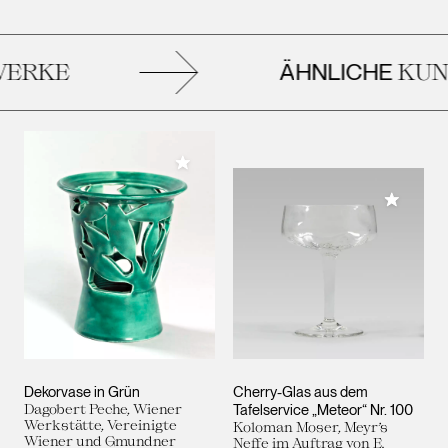
ÄHNLICHE
ERKE
KUN
Meiner Sammlung hinzufügen
Meiner 
Dekorvase in Grün
Cherry-Glas aus dem
Dagobert Peche, Wiener
Tafelservice „Meteor“ Nr. 100
Werkstätte, Vereinigte
Koloman Moser, Meyr’s
Wiener und Gmundner
Neffe im Auftrag von E.