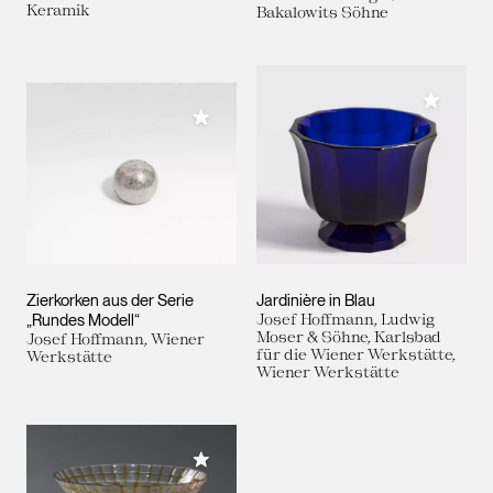
Keramik
Bakalowits Söhne
Meiner 
Meiner Sammlung hinzufügen
Zierkorken aus der Serie
Jardinière in Blau
„Rundes Modell“
Josef Hoffmann, Ludwig
Moser & Söhne, Karlsbad
Josef Hoffmann, Wiener
für die Wiener Werkstätte,
Werkstätte
Wiener Werkstätte
Meiner Sammlung hinzufügen