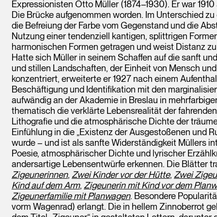
Expressionisten Otto Müller (1874–1930). Er war 1910 
Die Brücke aufgenommen worden. Im Unterschied zu d
die Befreiung der Farbe vom Gegenstand und die Abst
Nutzung einer tendenziell kantigen, splittrigen Form
harmonischen Formen getragen und weist Distanz zur
Hatte sich Müller in seinem Schaffen auf die sanft u
und stillen Landschaften, der Einheit von Mensch u
konzentriert, erweiterte er 1927 nach einem Aufenth
Beschäftigung und Identifikation mit den marginalisie
aufwändig an der Akademie in Breslau in mehrfarbigem
thematisch die verklärte Lebensrealität der fahrende
Lithografie und die atmosphärische Dichte der träu
Einfühlung in die „Existenz der Ausgestoßenen und R
wurde – und ist als sanfte Widerständigkeit Müllers i
Poesie, atmosphärischer Dichte und lyrischer Erzählkr
andersartige Lebensentwürfe erkennen. Die Blätter tr
Zigeunerinnen
,
Zwei Kinder vor der Hütte
,
Zwei Zige
Kind auf dem Arm
,
Zigeunerin mit Kind vor dem Plan
Zigeunerfamilie mit Planwagen
. Besondere Popularit
vorm Wagenrad) erlangt. Die in hellem Zinnoberrot ge
dem Titel „Zigeuner“ in gestalteten Lettern, darunte