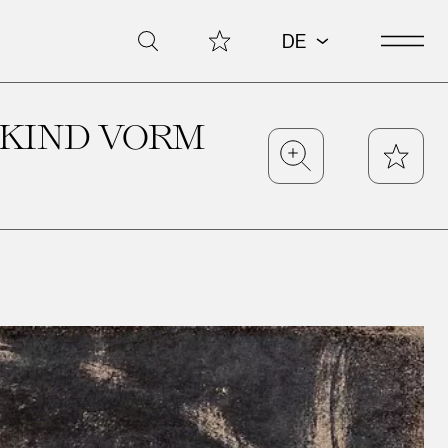
Open 
Meine Sammlung
Suche
DE
 KIND VORM
Zoom
Star