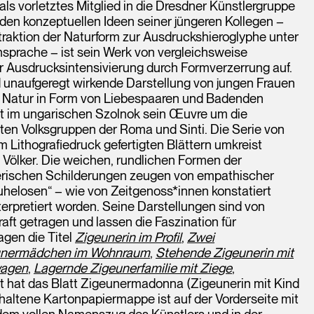
als vorletztes Mitglied in die Dresdner Künstlergruppe
en konzeptuellen Ideen seiner jüngeren Kollegen –
raktion der Naturform zur Ausdruckshieroglyphe unter
ensprache – ist sein Werk von vergleichsweise
 Ausdrucksintensivierung durch Formverzerrung auf.
nd unaufgeregt wirkende Darstellung von jungen Frauen
nd Natur in Form von Liebespaaren und Badenden
alt im ungarischen Szolnok sein Œuvre um die
rten Volksgruppen der Roma und Sinti. Die Serie von
 Lithografiedruck gefertigten Blättern umkreist
n Völker. Die weichen, rundlichen Formen der
merischen Schilderungen zeugen von empathischer
uhelosen“ – wie von Zeitgenoss*innen konstatiert
nterpretiert worden. Seine Darstellungen sind von
aft getragen und lassen die Faszination für
agen die Titel
Zigeunerin im Profil
,
Zwei
unermädchen im Wohnraum
,
Stehende Zigeunerin mit
wagen
,
Lagernde Zigeunerfamilie mit Ziege
,
ät hat das Blatt Zigeunermadonna (Zigeunerin mit Kind
haltene Kartonpapiermappe ist auf der Vorderseite mit
r dem vollen Namenszug des Künstlers und in der