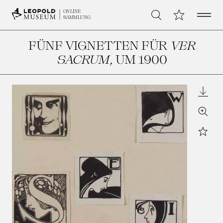
Open 
Meine Sammlu
ONLINE
Suche
SAMMLUNG
FÜNF VIGNETTEN FÜR
VER
SACRUM
, UM 1900
Downl
Zoom
Star