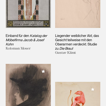
Einband für den
Katalog der
Liegender weiblicher Akt, das
Möbelfirma Jacob & Josef
Gesicht teilweise mit den
Kohn
Oberarmen verdeckt. Studie
Koloman Moser
zu
Die Braut
Gustav Klimt
Meiner Sammlung hinzufügen
Meiner 