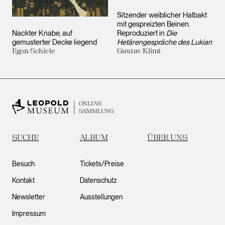
Sitzender weiblicher Halbakt
mit gespreizten Beinen.
Nackter Knabe, auf
Reproduziert in
Die
gemusterter Decke liegend
Hetärengespräche des Lukian
Egon Schiele
Gustav Klimt
ONLINE
SAMMLUNG
SUCHE
ALBUM
ÜBER UNS
Besuch
Tickets/Preise
Kontakt
Datenschutz
Newsletter
Ausstellungen
Impressum