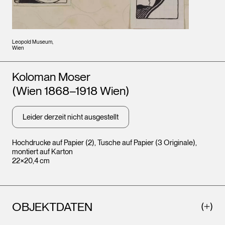
Leopold Museum,
Wien
Künstler*innen
Koloman Moser
(Wien 1868–1918 Wien)
Leider derzeit nicht ausgestellt
Hochdrucke auf Papier (2), Tusche auf Papier (3 Originale),
montiert auf Karton
22×20,4 cm
OBJEKTDATEN