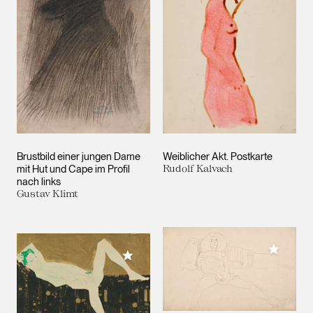
Brustbild einer jungen Dame
Weiblicher Akt. Postkarte
mit Hut und Cape im Profil
Rudolf Kalvach
nach links
Gustav Klimt
Meiner 
Meiner Sammlung hinzufügen