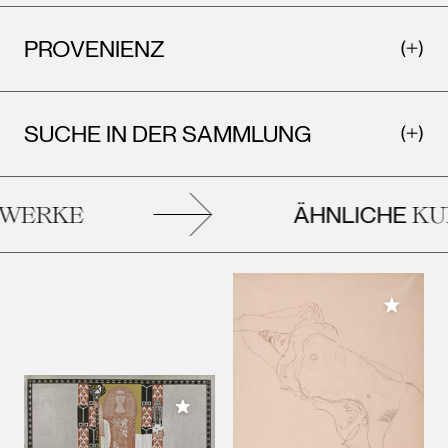
PROVENIENZ
SUCHE IN DER SAMMLUNG
ÄHNLICHE
ERKE
KUN
Meiner 
Meiner Sammlung hinzufügen