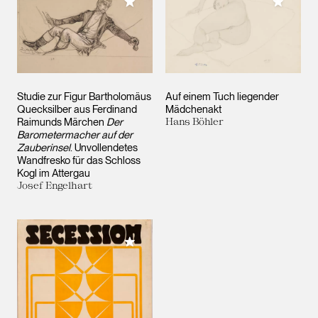
Meiner Sammlung hinzufügen
Meiner 
Studie zur Figur Bartholomäus
Auf einem Tuch liegender
Quecksilber aus Ferdinand
Mädchenakt
Raimunds Märchen
Der
Hans Böhler
Barometermacher auf der
Zauberinsel
. Unvollendetes
Wandfresko für das Schloss
Kogl im Attergau
Josef Engelhart
Meiner Sammlung hinzufügen