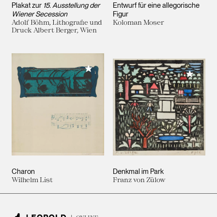
Plakat zur
15. Ausstellung der
Entwurf für eine allegorische
Wiener Secession
Figur
Adolf Böhm, Lithografie und
Koloman Moser
Druck Albert Berger, Wien
Meiner Sammlung hinzufügen
Meiner 
Charon
Denkmal im Park
Wilhelm List
Franz von Zülow