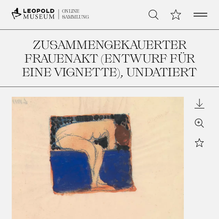
Open 
Meine Sammlu
ONLINE
Suche
SAMMLUNG
ZUSAMMENGEKAUERTER
FRAUENAKT (ENTWURF FÜR
EINE VIGNETTE)
, UNDATIERT
Downl
Zoom
Star