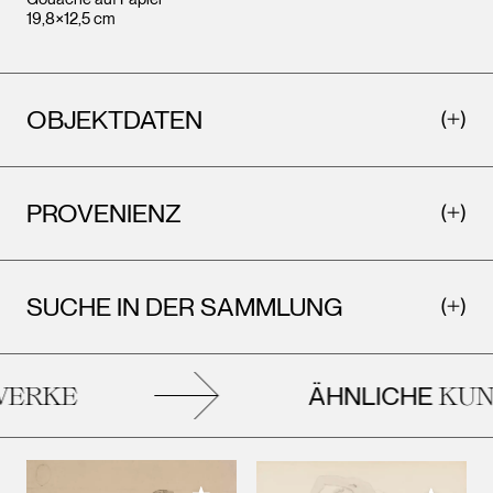
19,8×12,5 cm
OBJEKTDATEN
PROVENIENZ
SUCHE IN DER SAMMLUNG
ÄHNLICHE
ERKE
KUNS