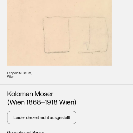
Leopold Museum,
Wien
Künstler*innen
Koloman Moser
(Wien 1868–1918 Wien)
Leider derzeit nicht ausgestellt
Gouache auf Papier