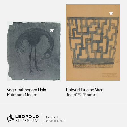
Meiner 
Meiner Sammlung hinzufügen
Vogel mit langem Hals
Entwurf für eine Vase
Koloman Moser
Josef Hoffmann
ONLINE
SAMMLUNG