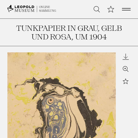
Open 
Meine Sammlu
ONLINE
Suche
SAMMLUNG
TUNKPAPIER IN GRAU, GELB
UND ROSA
, UM 1904
Downl
Zoom
Star