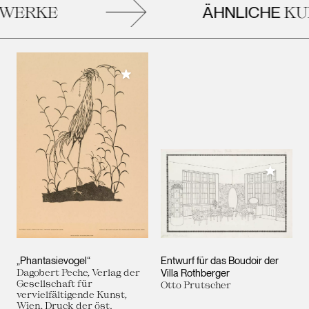
ÄHNLICHE
ERKE
KUN
Meiner Sammlung hinzufügen
Meiner 
„Phantasievogel“
Entwurf für das Boudoir der
Dagobert Peche, Verlag der
Villa Rothberger
Gesellschaft für
Otto Prutscher
vervielfältigende Kunst,
Wien, Druck der öst.