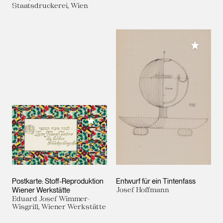
Staatsdruckerei, Wien
Meiner 
Meiner Sammlung hinzufügen
Postkarte: Stoff-Reproduktion
Entwurf für ein Tintenfass
Wiener Werkstätte
Josef Hoffmann
Eduard Josef Wimmer-
Wisgrill, Wiener Werkstätte