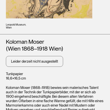
Leopold Museum,
Wien
Künstler*innen
Koloman Moser
(Wien 1868–1918 Wien)
Leider derzeit nicht ausgestellt
Tunkpapier
16,6×16,5 cm
Koloman Moser (1868–1918) bewies sein malerisches Talent
auch in der Technik der Tunkpapierbilder, mit der er sich ab
1900 eingehend beschäftigte. Bei diesem alten Verfahren
wurden Ölfarben in eine flache Wanne gefüllt, die mit Hilfe eines
Marmorierkamms oder auch einer Nadel mit Mustern oder
Motiven versehen und anschließend mit Papier aufgetunkt