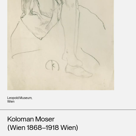
Leopold Museum,
Wien
Künstler*innen
Koloman Moser
(Wien 1868–1918 Wien)