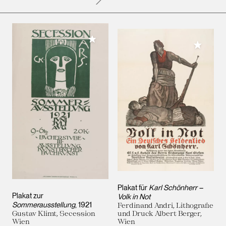
Meiner Sammlung hinzufügen
Meiner 
Plakat für
Karl Schönherr –
Plakat zur
Volk in Not
Sommerausstellung
, 1921
Ferdinand Andri, Lithografie
Gustav Klimt, Secession
und Druck Albert Berger,
Wien
Wien