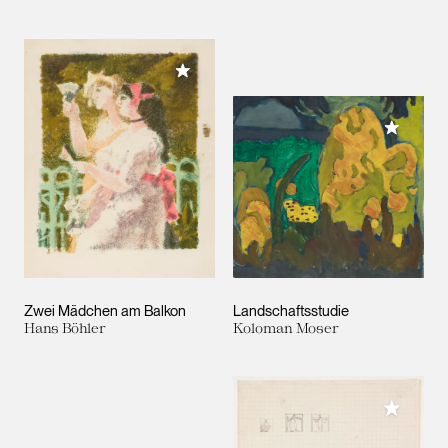
Meiner Sammlung hinzufügen
Meiner 
Zwei Mädchen am Balkon
Landschaftsstudie
Hans Böhler
Koloman Moser
Meiner 