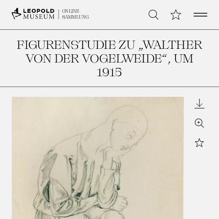
Open 
Meine Sammlu
ONLINE
Suche
SAMMLUNG
FIGURENSTUDIE ZU „WALTHER
VON DER VOGELWEIDE“
, UM
1915
Downl
Zoom
Star