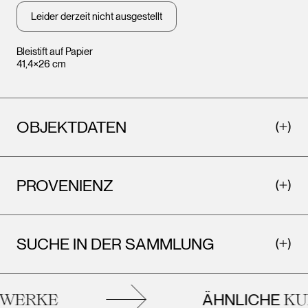
Leider derzeit nicht ausgestellt
Bleistift auf Papier
41,4×26 cm
OBJEKTDATEN
PROVENIENZ
SUCHE IN DER SAMMLUNG
ÄHNLICHE
ERKE
KUN