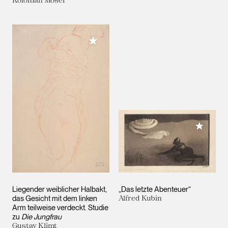
Koloman Moser
Meiner Sammlung hinzufügen
Meiner 
Liegender weiblicher Halbakt,
„Das letzte Abenteuer“
das Gesicht mit dem linken
Alfred Kubin
Arm teilweise verdeckt. Studie
zu
Die Jungfrau
Gustav Klimt