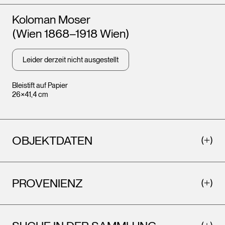
Künstler*innen
Koloman Moser
(Wien 1868–1918 Wien)
Leider derzeit nicht ausgestellt
Bleistift auf Papier
26×41,4 cm
OBJEKTDATEN
PROVENIENZ