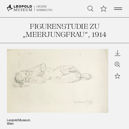
Open 
Meine Sammlu
ONLINE
Suche
SAMMLUNG
FIGURENSTUDIE ZU
„MEERJUNGFRAU“
, 1914
Downl
Zoom
Star
Leopold Museum,
Wien