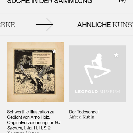
SUCHE IN DER SAMMLUNG
ÄHNLICHE
RKE
KUNS
Meiner Sammlung hinzufügen
Meiner 
Schwertlilie, Illustration zu
Der Todesengel
Gedicht von Arno Holz,
Alfred Kubin
Originalvorzeichnung für
Ver
Sacrum
, 1. Jg., H. 11, S. 2