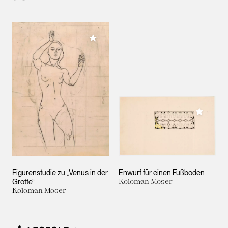
Meiner Sammlung hinzufügen
Meiner 
Figurenstudie zu „Venus in der
Enwurf für einen Fußboden
Grotte“
Koloman Moser
Koloman Moser