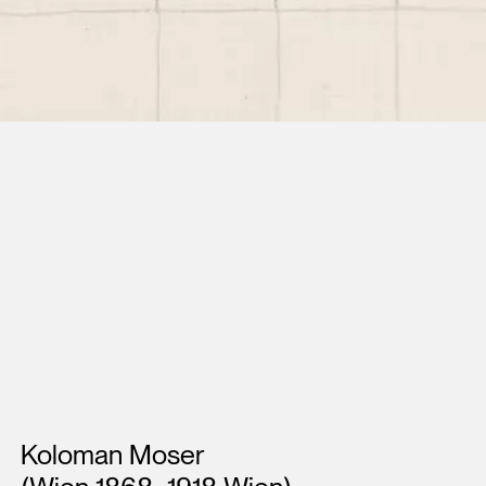
Künstler*innen
Koloman Moser