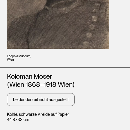
Leopold Museum,
Wien
Künstler*innen
Koloman Moser
(Wien 1868–1918 Wien)
Leider derzeit nicht ausgestellt
Kohle, schwarze Kreide auf Papier
44,8×33 cm