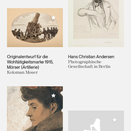
Meiner Sammlung hinzufügen
Originalentwurf für die
Hans Christian Andersen
Wohltätigkeitsmarke 1915,
Photographische
Gesellschaft in Berlin
Mörser (Artillerie)
Koloman Moser
Meiner Sammlung hinzufügen
Meiner 