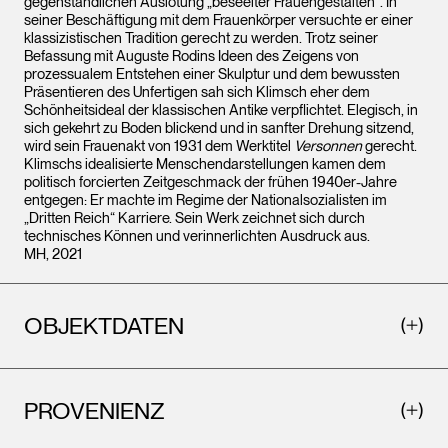
gegenständlichen Auslotung „beseelter Frauengestalten“. In
seiner Beschäftigung mit dem Frauenkörper versuchte er einer
klassizistischen Tradition gerecht zu werden. Trotz seiner
Befassung mit Auguste Rodins Ideen des Zeigens von
prozessualem Entstehen einer Skulptur und dem bewussten
Präsentieren des Unfertigen sah sich Klimsch eher dem
Schönheitsideal der klassischen Antike verpflichtet. Elegisch, in
sich gekehrt zu Boden blickend und in sanfter Drehung sitzend,
wird sein Frauenakt von 1931 dem Werktitel
Versonnen
gerecht.
Klimschs idealisierte Menschendarstellungen kamen dem
politisch forcierten Zeitgeschmack der frühen 1940er-Jahre
entgegen: Er machte im Regime der Nationalsozialisten im
„Dritten Reich“ Karriere. Sein Werk zeichnet sich durch
technisches Können und verinnerlichten Ausdruck aus.
MH, 2021
OBJEKTDATEN
PROVENIENZ