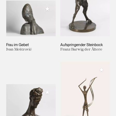
Meiner Sammlung hinzufügen
Frau im Gebet
Aufspringender Steinbock
Ivan Meštrović
Franz Barwig der Ältere
Meiner 
Meiner Sammlung hinzufügen