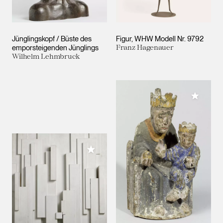
Jünglingskopf / Büste des
Figur, WHW Modell Nr. 9792
emporsteigenden Jünglings
Franz Hagenauer
Wilhelm Lehmbruck
Meiner 
Meiner Sammlung hinzufügen