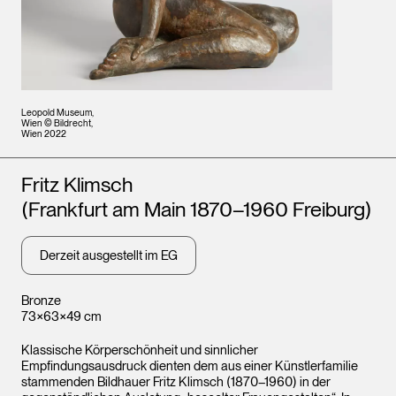
Leopold Museum,
Wien © Bildrecht,
Wien 2022
Künstler*innen
Fritz Klimsch
(Frankfurt am Main 1870–1960 Freiburg)
Derzeit ausgestellt im EG
Bronze
73×63×49 cm
Klassische Körperschönheit und sinnlicher
Empfindungsausdruck dienten dem aus einer Künstlerfamilie
stammenden Bildhauer Fritz Klimsch (1870–1960) in der