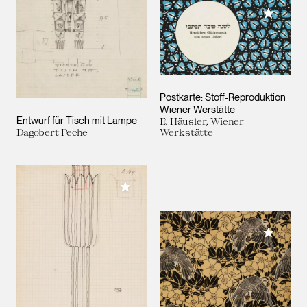
Meiner 
Postkarte: Stoff-Reproduktion
Wiener Werstätte
Entwurf für Tisch mit Lampe
E. Häusler, Wiener
Dagobert Peche
Werkstätte
Meiner Sammlung hinzufügen
Meiner 