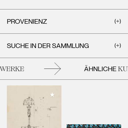
PROVENIENZ
SUCHE IN DER SAMMLUNG
ÄHNLICHE
ERKE
KUN
Meiner Sammlung hinzufügen