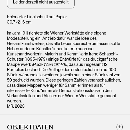
Leider derzeit nicht ausgestellt
Kolorierter Linolschnitt auf Papier
30,7×21,6 cm
Im Jahr 1911 richtete die Wiener Werkstätte eine eigene
Modeabteilung ein. Antrieb dafür war die Idee des
Gesamtkunstwerkes, das alle Lebensbereiche umfassen sollte.
Neben anderen Künstler*innen lieferte auch die
Kunsthandwerkerin, Malerin und Keramikerin Irene Schaschl-
Schuster (1895–1979) einige Entwürfe für das druckgrafische
Mappenwerk
Mode Wien 1914/15
, das aus insgesamt 12
Portfolios bestand. Die Auflage des ersten belief sich auf 100
Stück, während alle weiteren jeweils nur in einer Stückzahl von
50 gedruckt wurden. Diese geringen Zahlen veranschaulichen,
dass diese Mappen weniger für Sammler*innen als für
interessierte Kund*innen als Demonstrationsstücke in den
Verkaufsstellen und Ateliers der Wiener Werkstätte gemacht
wurden.
MR, 2023
OBJEKTDATEN