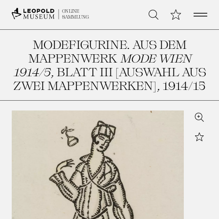
Open 
Meine Sammlu
ONLINE
Suche
SAMMLUNG
MODEFIGURINE. AUS DEM
MAPPENWERK
MODE WIEN
1914/5
, BLATT III [AUSWAHL AUS
ZWEI MAPPENWERKEN]
, 1914/15
Zoom
Star