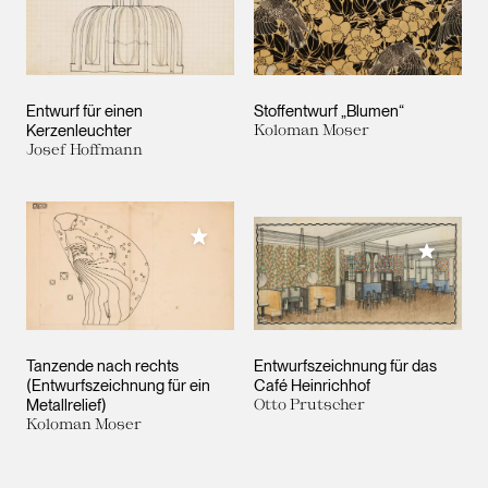
Entwurf für einen
Stoffentwurf „Blumen“
Kerzenleuchter
Koloman Moser
Josef Hoffmann
Meiner Sammlung hinzufügen
Meiner 
Tanzende nach rechts
Entwurfszeichnung für das
(Entwurfszeichnung für ein
Café Heinrichhof
Metallrelief)
Otto Prutscher
Koloman Moser