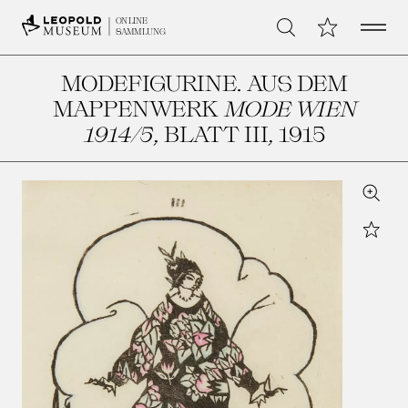
Open 
Meine Sammlu
ONLINE
Suche
SAMMLUNG
MODEFIGURINE. AUS DEM
MAPPENWERK
MODE WIEN
1914/5
, BLATT III
, 1915
Zoom
Star