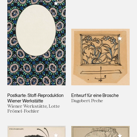
Meiner Sammlung hinzufügen
Meiner 
Postkarte: Stoff-Reproduktion
Entwurf für eine Brosche
Wiener Werkstätte
Dagobert Peche
Wiener Werkstätte, Lotte
Frömel-Fochler
Meiner Sammlung hinzufügen
Meiner 