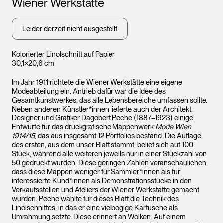
Wiener Werkstätte
Leider derzeit nicht ausgestellt
Kolorierter Linolschnitt auf Papier
30,1×20,6 cm
Im Jahr 1911 richtete die Wiener Werkstätte eine eigene
Modeabteilung ein. Antrieb dafür war die Idee des
Gesamtkunstwerkes, das alle Lebensbereiche umfassen sollte.
Neben anderen Künstler*innen lieferte auch der Architekt,
Designer und Grafiker Dagobert Peche (1887–1923) einige
Entwürfe für das druckgrafische Mappenwerk
Mode Wien
1914/15
, das aus insgesamt 12 Portfolios bestand. Die Auflage
des ersten, aus dem unser Blatt stammt, belief sich auf 100
Stück, während alle weiteren jeweils nur in einer Stückzahl von
50 gedruckt wurden. Diese geringen Zahlen veranschaulichen,
dass diese Mappen weniger für Sammler*innen als für
interessierte Kund*innen als Demonstrationsstücke in den
Verkaufsstellen und Ateliers der Wiener Werkstätte gemacht
wurden. Peche wählte für dieses Blatt die Technik des
Linolschnittes, in das er eine vielbogige Kartusche als
Umrahmung setzte. Diese erinnert an Wolken. Auf einem