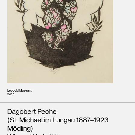
Leopold Museum,
Wien
Künstler*innen
Dagobert Peche
(St. Michael im Lungau 1887–1923
Mödling)