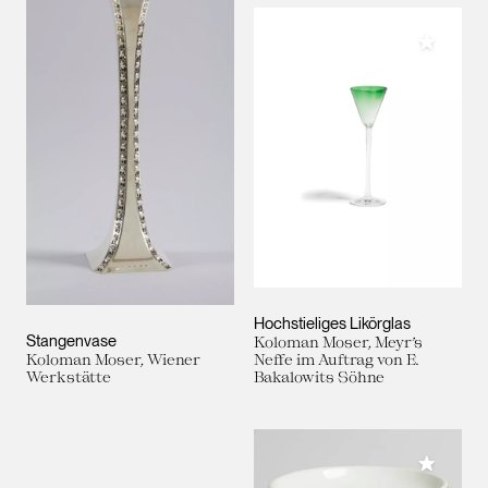
Meiner 
Hochstieliges Likörglas
Stangenvase
Koloman Moser, Meyr’s
Koloman Moser, Wiener
Neffe im Auftrag von E.
Werkstätte
Bakalowits Söhne
Meiner 