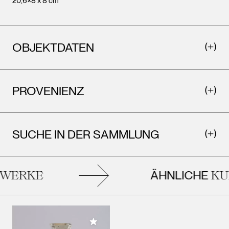
20,6×8 x 8 cm
OBJEKTDATEN
PROVENIENZ
SUCHE IN DER SAMMLUNG
ÄHNLICHE
WERKE
KUN
Meiner Sammlung hinzufügen