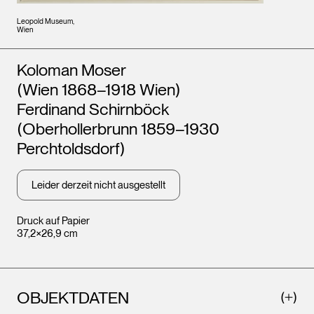
Leopold Museum,
Wien
Künstler*innen
Koloman Moser
(Wien 1868–1918 Wien)
Ferdinand Schirnböck
(Oberhollerbrunn 1859–1930
Perchtoldsdorf)
Leider derzeit nicht ausgestellt
Druck auf Papier
37,2×26,9 cm
OBJEKTDATEN