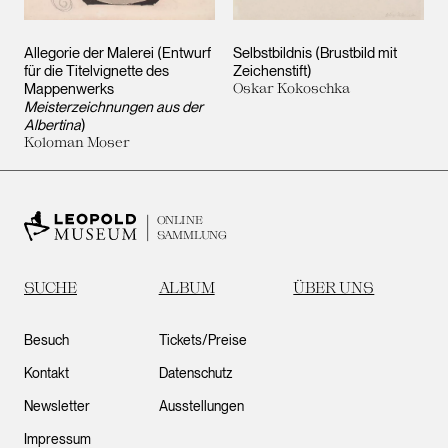
Allegorie der Malerei (Entwurf
Selbstbildnis (Brustbild mit
für die Titelvignette des
Zeichenstift)
Mappenwerks
Oskar Kokoschka
Meisterzeichnungen aus der
Albertina
)
Koloman Moser
ONLINE
SAMMLUNG
SUCHE
ALBUM
ÜBER UNS
Besuch
Tickets/Preise
Kontakt
Datenschutz
Newsletter
Ausstellungen
Impressum