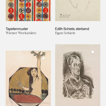
Tapetenmuster
Edith Schiele, sterbend
Wiener Werkstätte
Egon Schiele
Meiner 
Meiner Sammlung hinzufügen