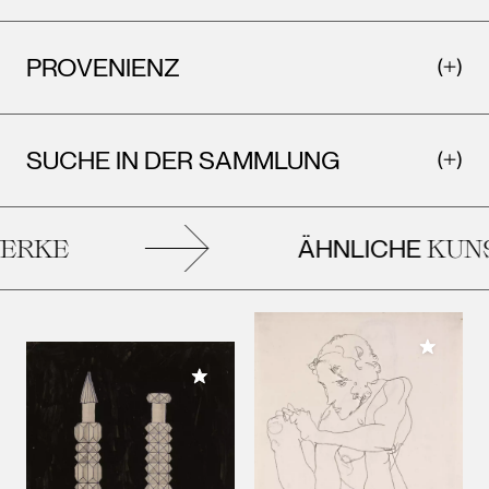
PROVENIENZ
SUCHE IN DER SAMMLUNG
ÄHNLICHE
RKE
KUNS
Meiner 
Meiner Sammlung hinzufügen