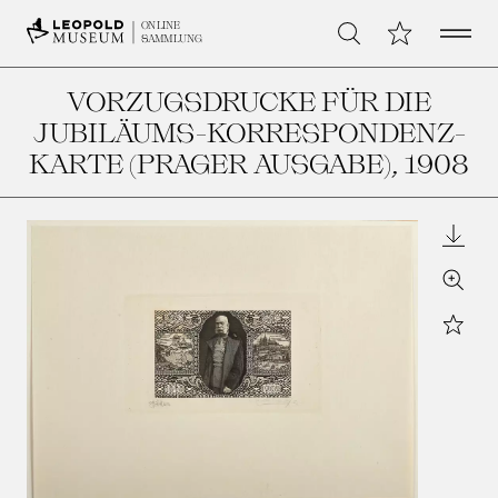
Open 
Meine Sammlu
ONLINE
Suche
SAMMLUNG
VORZUGSDRUCKE FÜR DIE
JUBILÄUMS-KORRESPONDENZ-
KARTE (PRAGER AUSGABE)
, 1908
Downl
Zoom
Star