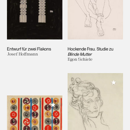
Entwurf für zwei Flakons
Hockende Frau. Studie zu
Josef Hoffmann
Blinde Mutter
Egon Schiele
Meiner 
Meiner Sammlung hinzufügen