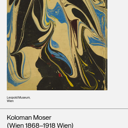
Leopold Museum,
Wien
Künstler*innen
Koloman Moser
(Wien 1868–1918 Wien)