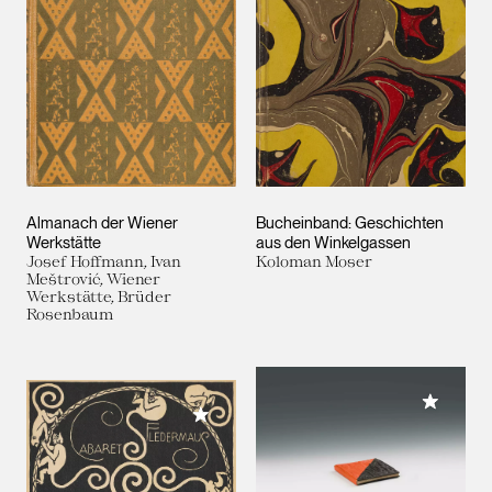
Almanach der Wiener
Bucheinband: Geschichten
Werkstätte
aus den Winkelgassen
Josef Hoffmann, Ivan
Koloman Moser
Meštrović, Wiener
Werkstätte, Brüder
Rosenbaum
Meiner 
Meiner Sammlung hinzufügen