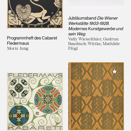
Jubiläumsband
Die Wiener
Werkstätte 1903-1928.
Modernes Kunstgewerbe und
sein Weg
Programmheft des Cabaret
Vally Wieselthier, Gudrun
Fledermaus
Baudisch-Wittke, Mathilde
Moriz Jung
Flögl
Meiner 
Meiner Sammlung hinzufügen