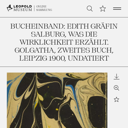
Open 
Meine Sammlu
ONLINE
Suche
SAMMLUNG
BUCHEINBAND: EDITH GRÄFIN
SALBURG, WAS DIE
WIRKLICHKEIT ERZÄHLT.
GOLGATHA, ZWEITES BUCH,
LEIPZIG 1900
, UNDATIERT
Downl
Zoom
Star