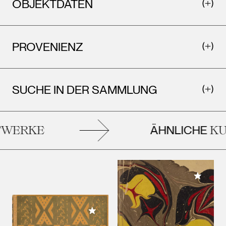
OBJEKTDATEN
PROVENIENZ
SUCHE IN DER SAMMLUNG
ÄHNLICHE
ERKE
KUN
Meiner 
Meiner Sammlung hinzufügen