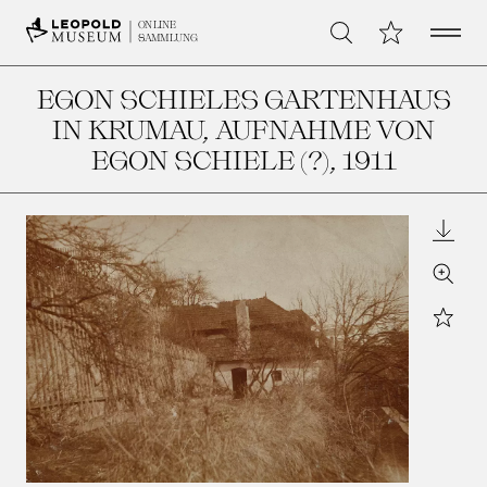
Open 
Meine Sammlu
ONLINE
Suche
SAMMLUNG
EGON SCHIELES GARTENHAUS
IN KRUMAU, AUFNAHME VON
EGON SCHIELE (?)
, 1911
Downl
Zoom
Star