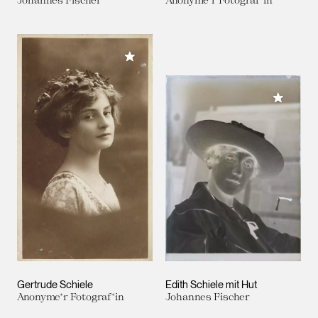
Meiner Sammlung hinzufügen
Meiner 
Gertrude Schiele
Edith Schiele mit Hut
Anonyme*r Fotograf*in
Johannes Fischer