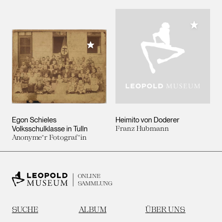
Meiner 
Meiner Sammlung hinzufügen
Egon Schieles
Heimito von Doderer
Volksschulklasse in Tulln
Franz Hubmann
Anonyme*r Fotograf*in
ONLINE
SAMMLUNG
SUCHE
ALBUM
ÜBER UNS