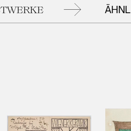
ÄHNLICHE
KE
K