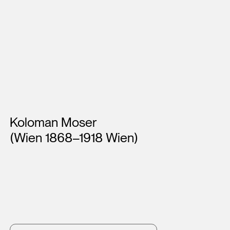
Künstler*innen
Koloman Moser
(Wien 1868–1918 Wien)