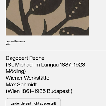
Leopold Museum,
Wien
Künstler*innen
Dagobert Peche
(St. Michael im Lungau 1887–1923
Mödling)
Wiener Werkstätte
Max Schmidt
(Wien 1861–1935 Budapest )
Leider derzeit nicht ausgestellt