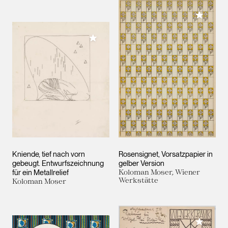
Meiner 
Meiner Sammlung hinzufügen
Kniende, tief nach vorn
Rosensignet, Vorsatzpapier in
gebeugt. Entwurfszeichnung
gelber Version
für ein Metallrelief
Koloman Moser, Wiener
Werkstätte
Koloman Moser
Meiner 