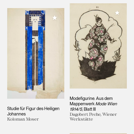
Meiner 
Meiner Sammlung hinzufügen
Modefigurine. Aus dem
Mappenwerk
Mode Wien
Studie für Figur des Heiligen
1914/5
, Blatt III
Johannes
Dagobert Peche, Wiener
Koloman Moser
Werkstätte