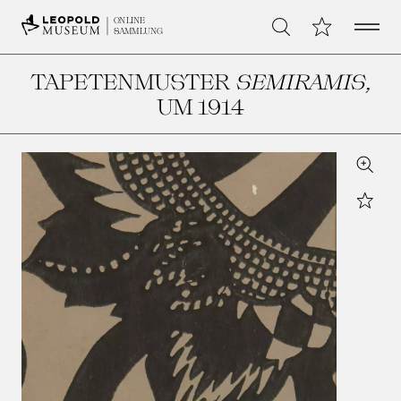
Open 
Meine Sammlu
ONLINE
Suche
SAMMLUNG
TAPETENMUSTER
SEMIRAMIS
,
UM 1914
Zoom
Star