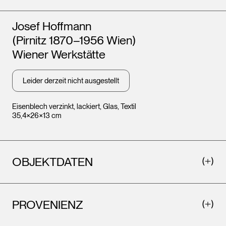
Künstler*innen
Josef Hoffmann
(Pirnitz 1870–1956 Wien)
Wiener Werkstätte
Leider derzeit nicht ausgestellt
Eisenblech verzinkt, lackiert, Glas, Textil
35,4×26×13 cm
OBJEKTDATEN
PROVENIENZ