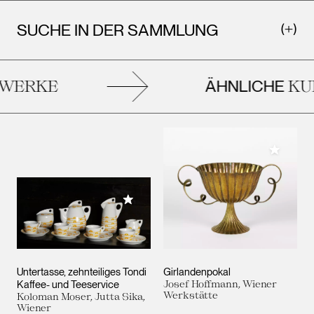
SUCHE IN DER SAMMLUNG
ÄHNLICHE
WERKE
KU
Meiner 
Meiner Sammlung hinzufügen
Untertasse, zehnteiliges Tondi
Girlandenpokal
Kaffee- und Teeservice
Josef Hoffmann, Wiener
Werkstätte
Koloman Moser, Jutta Sika,
Wiener