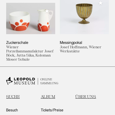
Meiner 
Meiner Sammlung hinzufügen
Zuckerschale
Messingpokal
Wiener
Josef Hoffmann, Wiener
Porzellanmanufaktur Josef
Werkstätte
Böck, Jutta Sika, Koloman
Moser Schule
ONLINE
SAMMLUNG
SUCHE
ALBUM
ÜBER UNS
Besuch
Tickets/Preise