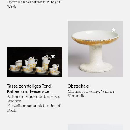
Porzellanmanufaktur Josef
Böck
Meiner 
Meiner Sammlung hinzufügen
Tasse, zehnteiliges Tondi
Obstschale
Kaffee- und Teeservice
Michael Powolny, Wiener
Keramik
Koloman Moser, Jutta Sika,
Wiener
Porzellanmanufaktur Josef
Böck