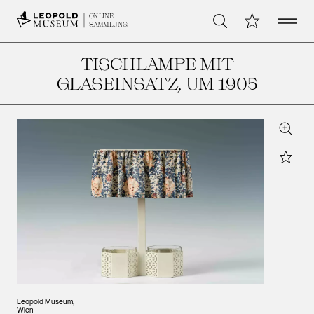
Open 
Meine Sammlu
ONLINE
Suche
SAMMLUNG
TISCHLAMPE MIT
GLASEINSATZ
, UM 1905
Zoom
Star
Leopold Museum,
Wien