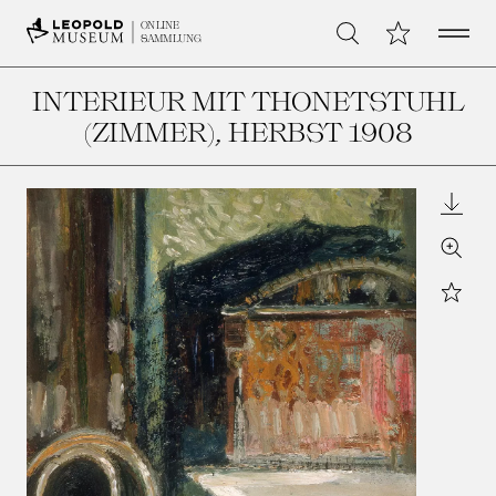
Open 
Meine Sammlu
ONLINE
Suche
SAMMLUNG
INTERIEUR MIT THONETSTUHL
(ZIMMER)
, HERBST 1908
Downl
Zoom
Star