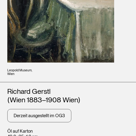
Leopold Museum,
Wien
Künstler*innen
Richard Gerstl
(Wien 1883–1908 Wien)
Derzeit ausgestellt im OG3
Öl auf Karton