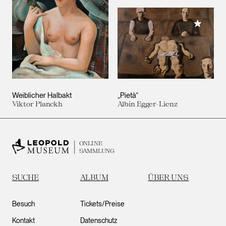
Meiner 
Weiblicher Halbakt
„Pietà“
Viktor Planckh
Albin Egger-Lienz
ONLINE
SAMMLUNG
SUCHE
ALBUM
ÜBER UNS
Besuch
Tickets/Preise
Kontakt
Datenschutz