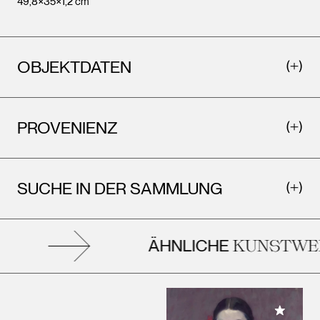
49,8×35×1,2 cm
OBJEKTDATEN
PROVENIENZ
SUCHE IN DER SAMMLUNG
ÄHNLICHE
KUNSTWER
Meiner 