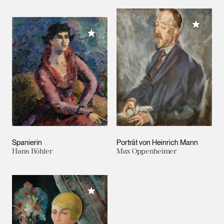
Meiner 
Meiner Sammlung hinzufügen
Spanierin
Porträt von Heinrich Mann
Hans Böhler
Max Oppenheimer
Meiner Sammlung hinzufügen