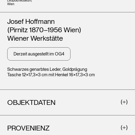
Leopold Museum,
Wien
Künstler*innen
Josef Hoffmann
(Pirnitz 1870–1956 Wien)
Wiener Werkstätte
Derzeit ausgestellt im OG4
Schwarzes genarbtes Leder, Goldprägung
Tasche 12×17,3×3 cm mit Henkel 16×17,3×3 cm
OBJEKTDATEN
PROVENIENZ