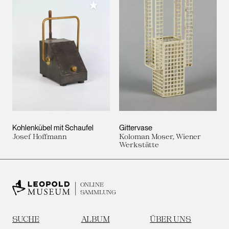
Meiner Sammlung hinzufügen
Kohlenkübel mit Schaufel
Gittervase
Josef Hoffmann
Koloman Moser, Wiener
Werkstätte
ONLINE
SAMMLUNG
SUCHE
ALBUM
ÜBER UNS