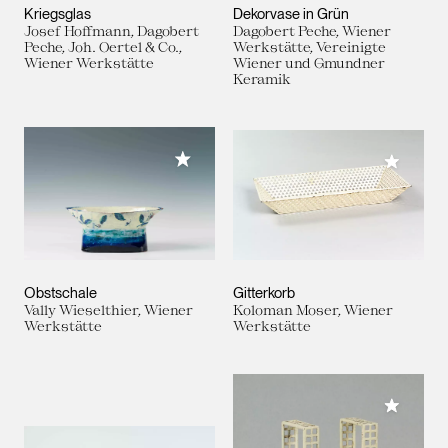
Kriegsglas
Dekorvase in Grün
Josef Hoffmann, Dagobert
Dagobert Peche, Wiener
Peche, Joh. Oertel & Co.,
Werkstätte, Vereinigte
Wiener Werkstätte
Wiener und Gmundner
Keramik
Meiner Sammlung hinzufügen
Meiner 
Obstschale
Gitterkorb
Vally Wieselthier, Wiener
Koloman Moser, Wiener
Werkstätte
Werkstätte
Meiner 