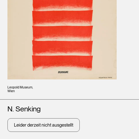
Leopold Museum,
Wien
Künstler*innen
N. Senking
Leider derzeit nicht ausgestellt