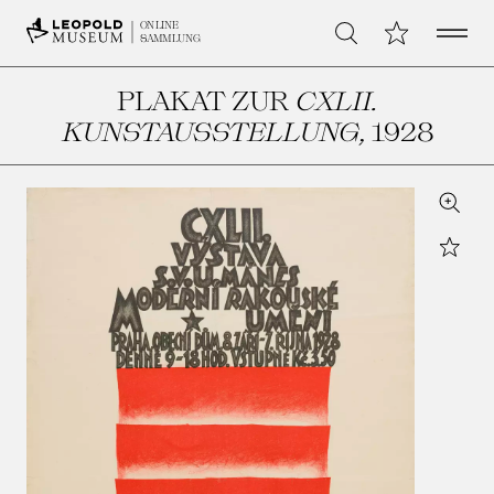
Open 
Meine Sammlu
ONLINE
Suche
SAMMLUNG
PLAKAT ZUR
CXLII.
KUNSTAUSSTELLUNG
, 1928
Zoom
Star