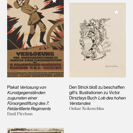
Meiner Sammlung hinzufügen
Meiner 
Plakat
Verlosung von
Den Strick bloß zu beschaffen
Kunstgegenständen
gilt's. Illustrationen zu Victor
zugunsten einer
Dirsztays Buch
Lob des hohen
Fürsorgestiftung des 7.
Verstandes
Feldartillerie Regiments
Oskar Kokoschka
Emil Pirchan