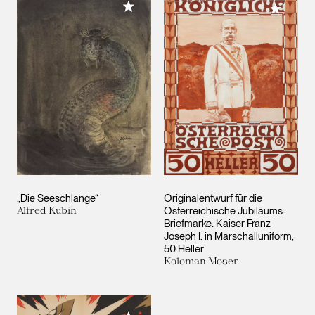
Meiner Sammlung hinzufügen
Meiner 
„Die Seeschlange“
Originalentwurf für die
Alfred Kubin
Österreichische Jubiläums-
Briefmarke: Kaiser Franz
Joseph I. in Marschalluniform,
50 Heller
Koloman Moser