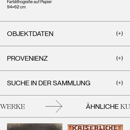
Farblithografie auf Papier
94×62 cm
OBJEKTDATEN
PROVENIENZ
SUCHE IN DER SAMMLUNG
ÄHNLICHE
ERKE
KUN