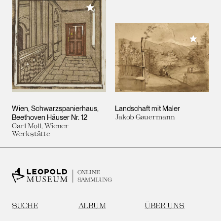
Meiner Sammlung hinzufügen
Meiner 
Wien, Schwarzspanierhaus,
Landschaft mit Maler
Beethoven Häuser Nr. 12
Jakob Gauermann
Carl Moll, Wiener
Werkstätte
ONLINE
SAMMLUNG
SUCHE
ALBUM
ÜBER UNS