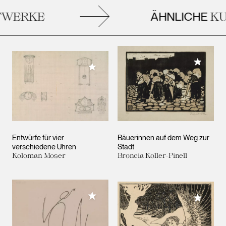
ÄHNLICHE
WERKE
KU
Meiner 
Meiner Sammlung hinzufügen
Entwürfe für vier
Bäuerinnen auf dem Weg zur
verschiedene Uhren
Stadt
Koloman Moser
Broncia Koller-Pinell
Meiner Sammlung hinzufügen
Meiner 