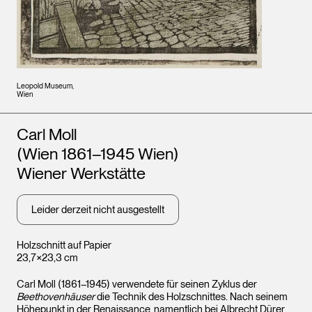
Leopold Museum,
Wien
Künstler*innen
Carl Moll
(Wien 1861–1945 Wien)
Wiener Werkstätte
Leider derzeit nicht ausgestellt
Holzschnitt auf Papier
23,7×23,3 cm
Carl Moll (1861–1945) verwendete für seinen Zyklus der
Beethovenhäuser
die Technik des Holzschnittes. Nach seinem
Höhepunkt in der Renaissance, namentlich bei Albrecht Dürer