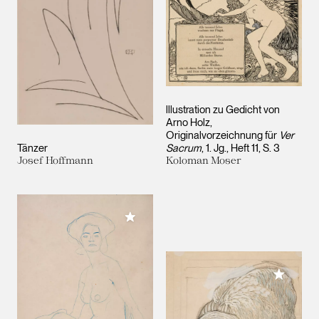
lllustration zu Gedicht von
Arno Holz,
Originalvorzeichnung für
Ver
Tänzer
Sacrum
, 1. Jg., Heft 11, S. 3
Josef Hoffmann
Koloman Moser
Meiner Sammlung hinzufügen
Meiner 