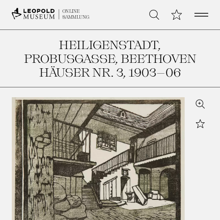
Open 
Meine Sammlu
ONLINE
Suche
SAMMLUNG
HEILIGENSTADT,
PROBUSGASSE, BEETHOVEN
HÄUSER NR. 3
, 1903–06
Zoom
Star