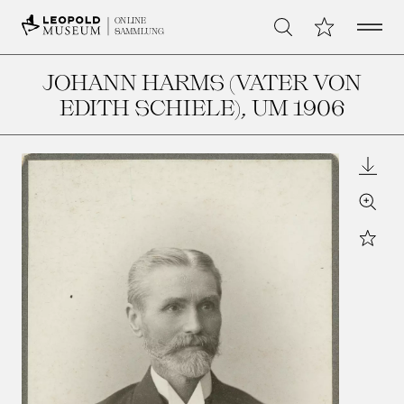
Open 
Meine Sammlu
ONLINE
Suche
SAMMLUNG
JOHANN HARMS (VATER VON
EDITH SCHIELE)
, UM 1906
Downl
Zoom
Star