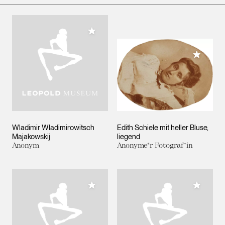
Meiner Sammlung hinzufügen
Meiner 
Wladimir Wladimirowitsch
Edith Schiele mit heller Bluse,
Majakowskij
liegend
Anonym
Anonyme*r Fotograf*in
Meiner Sammlung hinzufügen
Meiner 