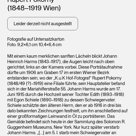
(1848–1919 Wien)
Leider derzeit nicht ausgestellt
Fotografie auf Untersatzkarton
Foto: 9,2×6,1 cm 10,4×6,4 cm
Mit einem kaum merklichen sanften Lächeln blickt Johann
Heinrich Harms (1843–1917), die Augen leicht nach oben
gerichtet, links an der Kamera vorbei. Diese Porträtaufnahme
dürfte um 1906 am Graben 17 im ersten Wiener Bezirk
entstanden sein, wo der „K.u.K Hof-Fotograf“ Rupert Pokorny
(1848/49 (?)–1919) eine Filiale führte; sein Hauptatelier befand
sich in der Mariahilferstraße 55. Johann Harms wurde am 17.
Juni 1915 durch die Hochzeit seiner Tochter Edith (1893–1918)
mit Egon Schiele (1890–1918) zu dessen Schwiegervater.
Schiele schätzte den älteren Herrn, den er ab 1916 in drei bis
dato bekannten Zeichnungen festhielt, um ihn anschließend auf
einer großformatigen Leinwand in Öl zu porträtieren. Das
Gemälde befindet sich heute in der Sammlung des Solomon R.
Guggenheim Museums, New York. Nur kurz später verstarb
Johann Harms: „[…] am 5. I. starb mein Schwiegervater an