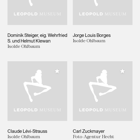
Dominik Steiger, eig. Wehrfried
Jorge Louis Borges
S. und Helmut Klewan
Isolde Ohlbaum
Isolde Ohlbaum
Meiner Sammlung hinzufügen
Meiner 
Claude Lévi-Strauss
Carl Zuckmayer
Isolde Ohlbaum
Foto-Agentur Hecht