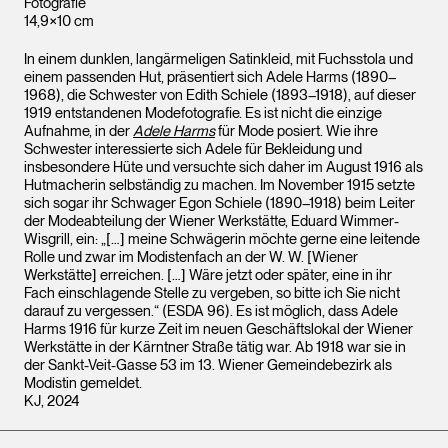
Fotografie
14,9×10 cm
In einem dunklen, langärmeligen Satinkleid, mit Fuchsstola und
einem passenden Hut, präsentiert sich Adele Harms (1890–
1968), die Schwester von Edith Schiele (1893–1918), auf dieser
1919 entstandenen Modefotografie. Es ist nicht die einzige
Aufnahme, in der
Adele Harms
für Mode posiert. Wie ihre
Schwester interessierte sich Adele für Bekleidung und
insbesondere Hüte und versuchte sich daher im August 1916 als
Hutmacherin selbständig zu machen. Im November 1915 setzte
sich sogar ihr Schwager Egon Schiele (1890–1918) beim Leiter
der Modeabteilung der Wiener Werkstätte, Eduard Wimmer-
Wisgrill, ein: „[…] meine Schwägerin möchte gerne eine leitende
Rolle und zwar im Modistenfach an der W. W. [Wiener
Werkstätte] erreichen. […] Wäre jetzt oder später, eine in ihr
Fach einschlagende Stelle zu vergeben, so bitte ich Sie nicht
darauf zu vergessen.“ (ESDA 96). Es ist möglich, dass Adele
Harms 1916 für kurze Zeit im neuen Geschäftslokal der Wiener
Werkstätte in der Kärntner Straße tätig war. Ab 1918 war sie in
der Sankt-Veit-Gasse 53 im 13. Wiener Gemeindebezirk als
Modistin gemeldet.
KJ, 2024