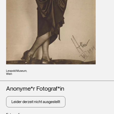
Leopold Museum,
Wien
Künstler*innen
Anonyme*r Fotograf*in
Leider derzeit nicht ausgestellt