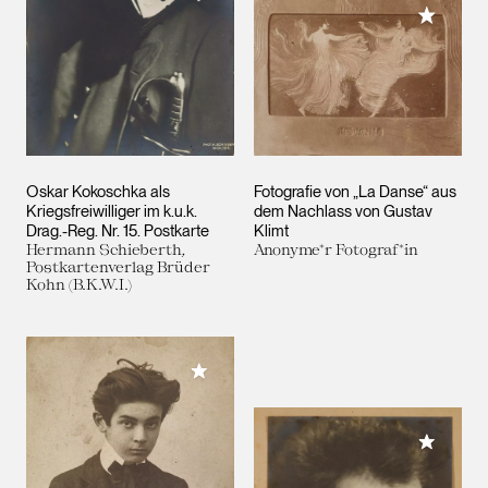
Meiner 
Oskar Kokoschka als
Fotografie von „La Danse“ aus
Kriegsfreiwilliger im k.u.k.
dem Nachlass von Gustav
Drag.-Reg. Nr. 15. Postkarte
Klimt
Hermann Schieberth,
Anonyme*r Fotograf*in
Postkartenverlag Brüder
Kohn (B.K.W.I.)
Meiner Sammlung hinzufügen
Meiner 