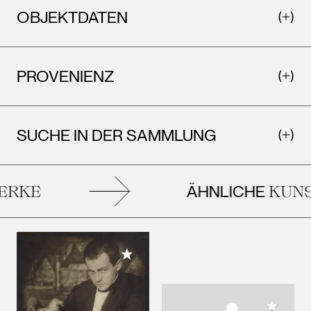
OBJEKTDATEN
PROVENIENZ
SUCHE IN DER SAMMLUNG
ÄHNLICHE
RKE
KUNST
Meiner Sammlung hinzufügen
Meiner 