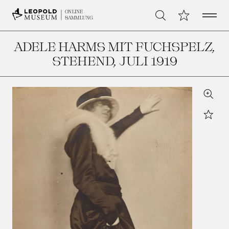
Open 
Meine Sammlu
ONLINE
Suche
SAMMLUNG
ADELE HARMS MIT FUCHSPELZ,
STEHEND
, JULI 1919
Zoom
Star