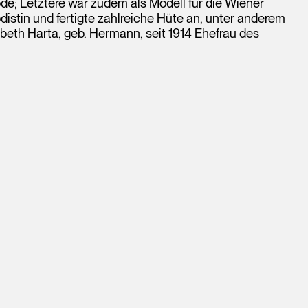
de; Letztere war zudem als Modell für die Wiener
odistin und fertigte zahlreiche Hüte an, unter anderem
sabeth Harta, geb. Hermann, seit 1914 Ehefrau des