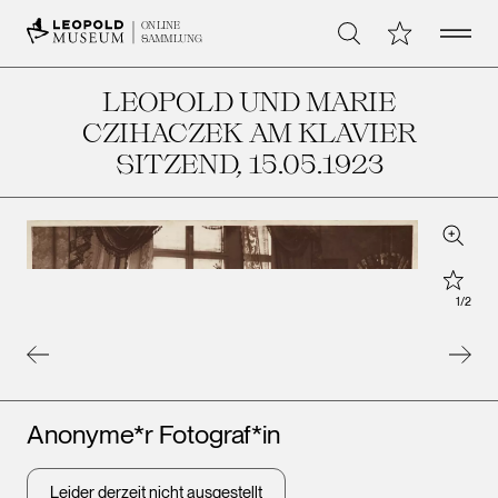
Open 
Meine Sammlu
ONLINE
Suche
SAMMLUNG
LEOPOLD UND MARIE
CZIHACZEK AM KLAVIER
SITZEND
, 15.05.1923
Zoom
Star
1
/
2
Künstler*innen
Anonyme*r Fotograf*in
Leider derzeit nicht ausgestellt