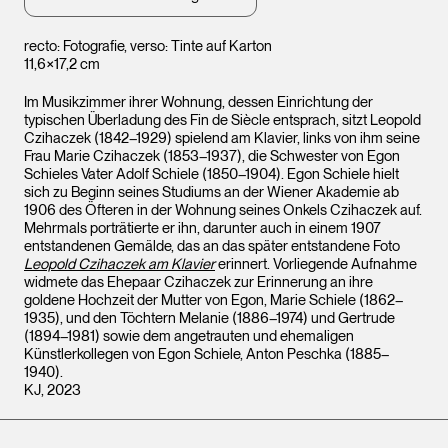
Leopold Museum,
Leopo
Wien
Wien
recto: Fotografie, verso: Tinte auf Karton
11,6×17,2 cm
Im Musikzimmer ihrer Wohnung, dessen Einrichtung der
typischen Überladung des Fin de Siècle entsprach, sitzt Leopold
Czihaczek (1842–1929) spielend am Klavier, links von ihm seine
Frau Marie Czihaczek (1853–1937), die Schwester von Egon
Schieles Vater Adolf Schiele (1850–1904). Egon Schiele hielt
sich zu Beginn seines Studiums an der Wiener Akademie ab
1906 des Öfteren in der Wohnung seines Onkels Czihaczek auf.
Mehrmals porträtierte er ihn, darunter auch in einem 1907
entstandenen Gemälde, das an das später entstandene Foto
Leopold Czihaczek am Klavier
erinnert. Vorliegende Aufnahme
widmete das Ehepaar Czihaczek zur Erinnerung an ihre
goldene Hochzeit der Mutter von Egon, Marie Schiele (1862–
1935), und den Töchtern Melanie (1886–1974) und Gertrude
(1894–1981) sowie dem angetrauten und ehemaligen
Künstlerkollegen von Egon Schiele, Anton Peschka (1885–
1940).
KJ, 2023