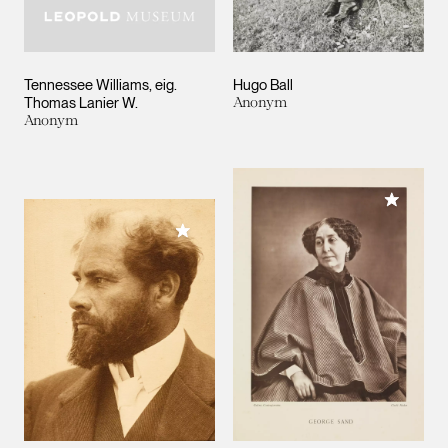
Tennessee Williams, eig.
Hugo Ball
Thomas Lanier W.
Anonym
Anonym
Meiner 
Meiner Sammlung hinzufügen