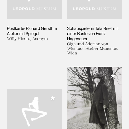
Postkarte: Richard Gerstl im
Schauspielerin Tala Birell mit
Atelier mit Spiegel
einer Büste von Franz
Willy Hlosta, Anonym
Hagenauer
Olga und Adorjan von
Wlassics Atelier Manassé,
Wien
Meiner 
Meiner Sammlung hinzufügen