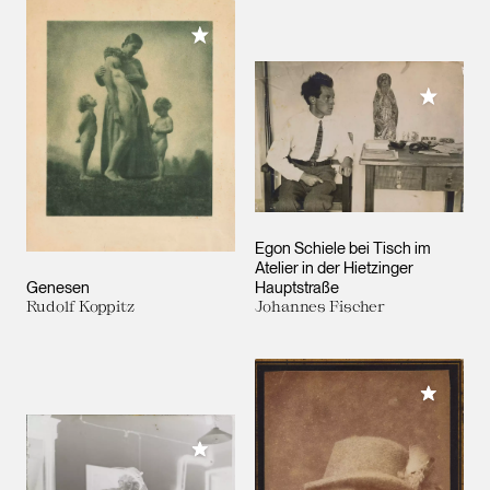
Meiner Sammlung hinzufügen
Meiner 
Egon Schiele bei Tisch im
Atelier in der Hietzinger
Genesen
Hauptstraße
Rudolf Koppitz
Johannes Fischer
Meiner 
Meiner Sammlung hinzufügen