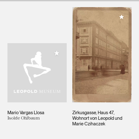
Meiner 
Meiner Sammlung hinzufügen
Mario Vargas Llosa
Zirkusgasse, Haus 47,
Isolde Ohlbaum
Wohnort von Leopold und
Marie Czihaczek