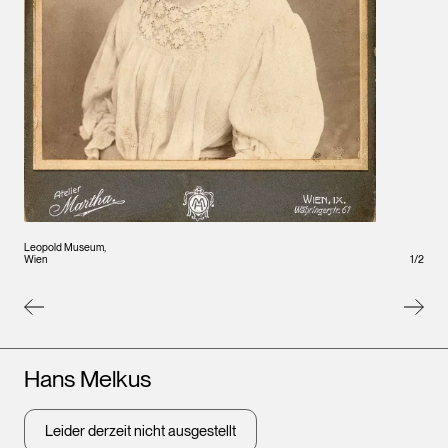
Leopold Museum,
Leopo
Wien
1
/
2
Wien
Künstler*innen
Hans Melkus
Leider derzeit nicht ausgestellt