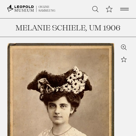
Open 
Meine Sammlu
ONLINE
Suche
SAMMLUNG
MELANIE SCHIELE
, UM 1906
Zoom
Star