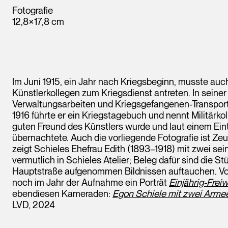
Fotografie
12,8×17,8 cm
Im Juni 1915, ein Jahr nach Kriegsbeginn, musste auc
Künstlerkollegen zum Kriegsdienst antreten. In seiner
Verwaltungsarbeiten und Kriegsgefangenen-Transport
1916 führte er ein Kriegstagebuch und nennt Militärko
guten Freund des Künstlers wurde und laut einem Eint
übernachtete. Auch die vorliegende Fotografie ist Ze
zeigt Schieles Ehefrau Edith (1893–1918) mit zwei s
vermutlich in Schieles Atelier; Beleg dafür sind die St
Hauptstraße aufgenommen Bildnissen auftauchen. Von
noch im Jahr der Aufnahme ein Porträt
Einjährig-Freiw
ebendiesen Kameraden:
Egon Schiele mit zwei Arm
LVD, 2024