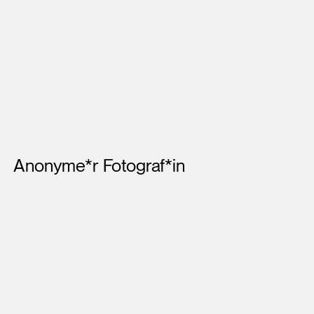
Künstler*innen
Anonyme*r Fotograf*in