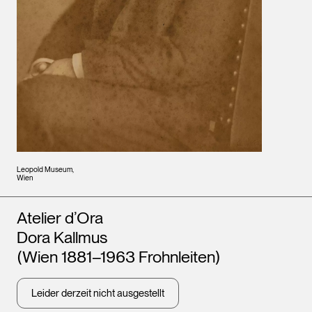
Leopold Museum,
Wien
Künstler*innen
Atelier d’Ora
Dora Kallmus
(Wien 1881–1963 Frohnleiten)
Leider derzeit nicht ausgestellt