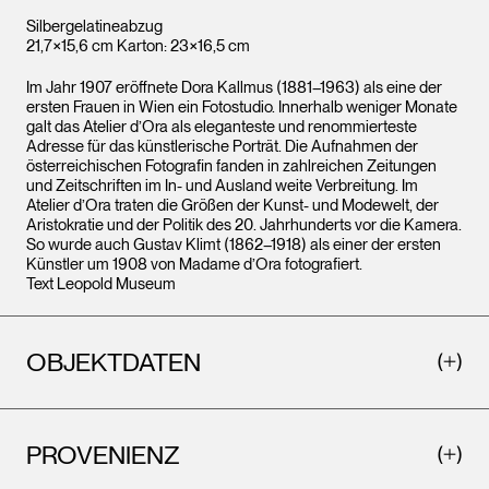
Silbergelatineabzug
21,7×15,6 cm Karton: 23×16,5 cm
Im Jahr 1907 eröffnete Dora Kallmus (1881–1963) als eine der
ersten Frauen in Wien ein Fotostudio. Innerhalb weniger Monate
galt das Atelier d’Ora als eleganteste und renommierteste
Adresse für das künstlerische Porträt. Die Aufnahmen der
österreichischen Fotografin fanden in zahlreichen Zeitungen
und Zeitschriften im In- und Ausland weite Verbreitung. Im
Atelier d’Ora traten die Größen der Kunst- und Modewelt, der
Aristokratie und der Politik des 20. Jahrhunderts vor die Kamera.
So wurde auch Gustav Klimt (1862–1918) als einer der ersten
Künstler um 1908 von Madame d’Ora fotografiert.
Text Leopold Museum
OBJEKTDATEN
PROVENIENZ