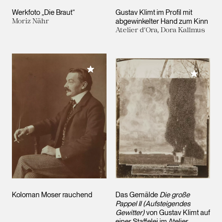
Werkfoto „Die Braut“
Gustav Klimt im Profil mit
Moriz Nähr
abgewinkelter Hand zum Kinn
Atelier d’Ora, Dora Kallmus
Meiner Sammlung hinzufügen
Meiner 
Koloman Moser rauchend
Das Gemälde
Die große
Pappel II (Aufsteigendes
Gewitter)
von Gustav Klimt auf
einer Staffelei im Atelier-