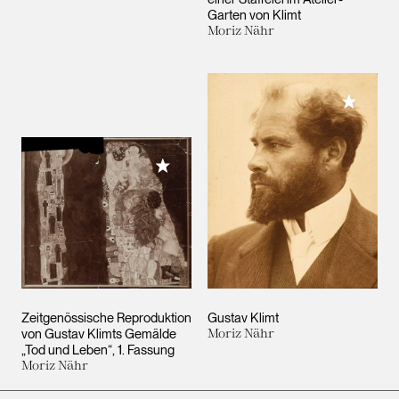
Garten von Klimt
Moriz Nähr
Meiner 
Meiner Sammlung hinzufügen
Zeitgenössische Reproduktion
Gustav Klimt
von Gustav Klimts Gemälde
Moriz Nähr
„Tod und Leben“, 1. Fassung
Moriz Nähr