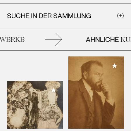
SUCHE IN DER SAMMLUNG
ÄHNLICHE
ERKE
KUN
Meiner 
Meiner Sammlung hinzufügen