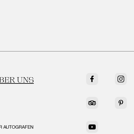
BER UNS
Facebook
Instag
Tripadvisor
Pinter
ER AUTOGRAFEN
YouTube