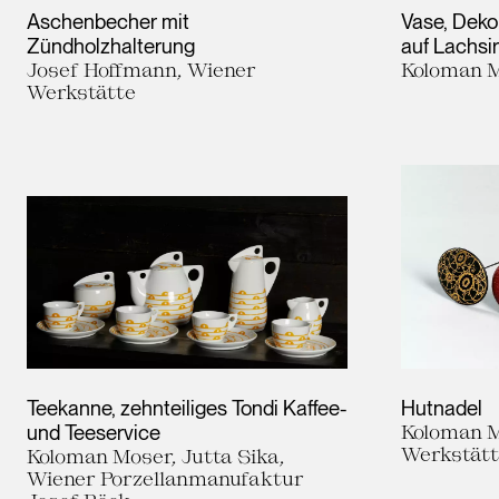
Aschenbecher mit
Vase, Dekor
Zündholzhalterung
auf Lachsir
Josef Hoffmann, Wiener
Koloman M
Werkstätte
Teekanne, zehnteiliges Tondi Kaffee-
Hutnadel
und Teeservice
Koloman M
Werkstät
Koloman Moser, Jutta Sika,
Wiener Porzellanmanufaktur