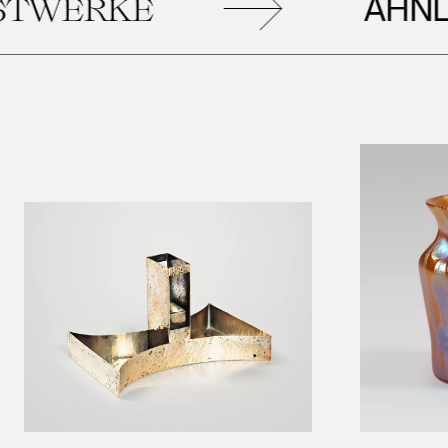
ÄHNLI
WERKE
Leopold Museum,
Wien