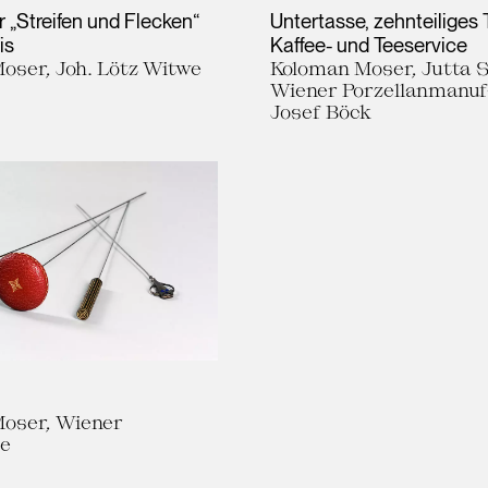
 „Streifen und Flecken“
Untertasse, zehnteiliges 
is
Kaffee- und Teeservice
oser, Joh. Lötz Witwe
Koloman Moser, Jutta S
Wiener Porzellanmanu
Josef Böck
oser, Wiener
te