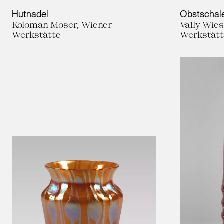
Hutnadel
Obstschal
Koloman Moser, Wiener
Vally Wies
Werkstätte
Werkstät