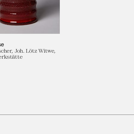
se
cher, Joh. Lötz Witwe,
rkstätte