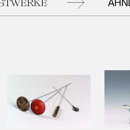
ÄHNLI
WERKE
Leopold Museum,
Wien