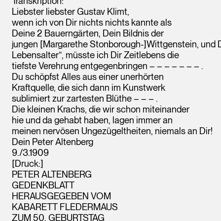
Transkription:
Liebster liebster Gustav Klimt,
wenn ich von Dir nichts nichts kannte als
Deine 2 Bauerngärten, Dein Bildnis der
jungen [Margarethe Stonborough-]Wittgenstein, und D
Lebensalter“, müsste ich Dir Zeitlebens die
tiefste Verehrung entgegenbringen – – – – – – – .
Du schöpfst Alles aus einer unerhörten
Kraftquelle, die sich dann im Kunstwerk
sublimiert zur zartesten Blüthe – – – .
Die kleinen Krachs, die wir schon miteinander
hie und da gehabt haben, lagen immer an
meinen nervösen Ungezügeltheiten, niemals an Dir!
Dein Peter Altenberg
9./3.1909
[Druck:]
PETER ALTENBERG
GEDENKBLATT
HERAUSGEGEBEN VOM
KABARETT FLEDERMAUS
ZUM 50. GEBURTSTAG