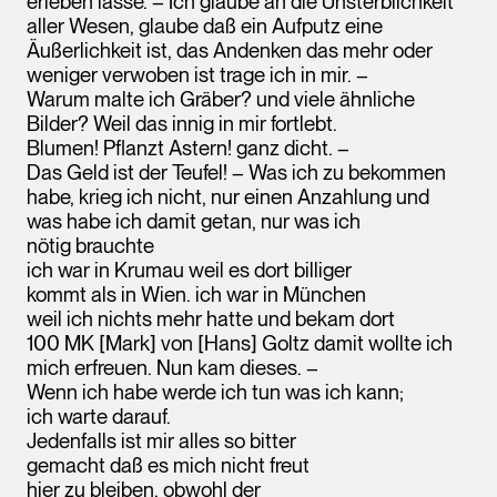
erleben lasse. – Ich glaube an die Unsterblichkeit
aller Wesen, glaube daß ein Aufputz eine
Äußerlichkeit ist, das Andenken das mehr oder
weniger verwoben ist trage ich in mir. –
Warum malte ich Gräber? und viele ähnliche
Bilder? Weil das innig in mir fortlebt.
Blumen! Pflanzt Astern! ganz dicht. –
Das Geld ist der Teufel! – Was ich zu bekommen
habe, krieg ich nicht, nur einen Anzahlung und
was habe ich damit getan, nur was ich
nötig brauchte
ich war in Krumau weil es dort billiger
kommt als in Wien. ich war in München
weil ich nichts mehr hatte und bekam dort
100 MK [Mark] von [Hans] Goltz damit wollte ich
mich erfreuen. Nun kam dieses. –
Wenn ich habe werde ich tun was ich kann;
ich warte darauf.
Jedenfalls ist mir alles so bitter
gemacht daß es mich nicht freut
hier zu bleiben, obwohl der