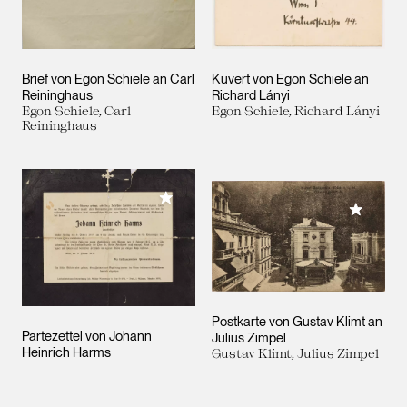
Brief von Egon Schiele an Carl
Kuvert von Egon Schiele an
Reininghaus
Richard Lányi
Egon Schiele, Carl
Egon Schiele, Richard Lányi
Reininghaus
Meiner Sammlung hinzufügen
Meiner 
Postkarte von Gustav Klimt an
Partezettel von Johann
Julius Zimpel
Heinrich Harms
Gustav Klimt, Julius Zimpel