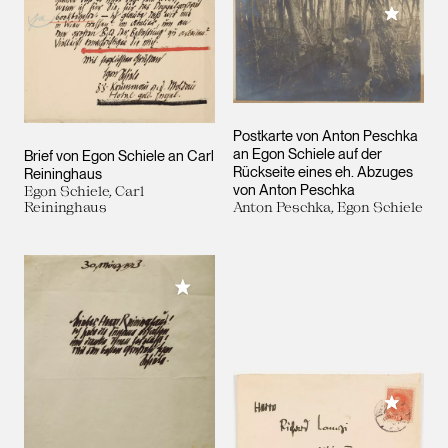
Meiner 
Postkarte von Anton Peschka
an Egon Schiele auf der
Brief von Egon Schiele an Carl
Rückseite eines eh. Abzuges
Reininghaus
von Anton Peschka
Egon Schiele, Carl
Reininghaus
Anton Peschka, Egon Schiele
Meiner Sammlung hinzufügen
Meiner 