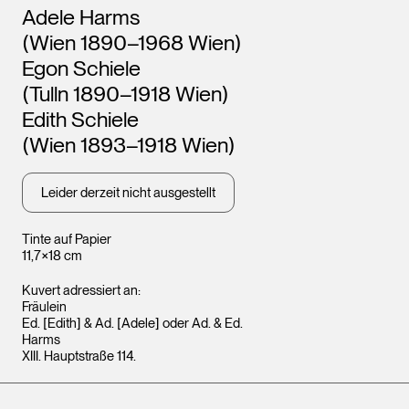
Künstler*innen
Adele Harms
(Wien 1890–1968 Wien)
Egon Schiele
(Tulln 1890–1918 Wien)
Edith Schiele
(Wien 1893–1918 Wien)
Leider derzeit nicht ausgestellt
Tinte auf Papier
11,7×18 cm
Kuvert adressiert an:
Fräulein
Ed. [Edith] & Ad. [Adele] oder Ad. & Ed.
Harms
XIII. Hauptstraße 114.