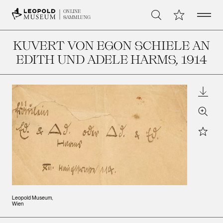
Open 
Meine Sammlu
ONLINE
Suche
SAMMLUNG
KUVERT VON EGON SCHIELE AN
EDITH UND ADELE HARMS
, 1914
Downl
Zoom
Star
Leopold Museum,
Wien