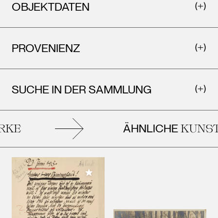
OBJEKTDATEN
PROVENIENZ
SUCHE IN DER SAMMLUNG
ÄHNLICHE
KE
KUNST
Meiner Sammlung hinzufügen