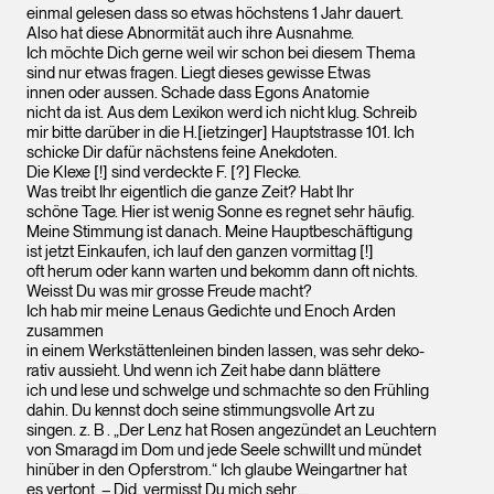
einmal gelesen dass so etwas höchstens 1 Jahr dauert.
Also hat diese Abnormität auch ihre Ausnahme.
Ich möchte Dich gerne weil wir schon bei diesem Thema
sind nur etwas fragen. Liegt dieses gewisse Etwas
innen oder aussen. Schade dass Egons Anatomie
nicht da ist. Aus dem Lexikon werd ich nicht klug. Schreib
mir bitte darüber in die H.[ietzinger] Hauptstrasse 101. Ich
schicke Dir dafür nächstens feine Anekdoten.
Die Klexe [!] sind verdeckte F. [?] Flecke.
Was treibt Ihr eigentlich die ganze Zeit? Habt Ihr
schöne Tage. Hier ist wenig Sonne es regnet sehr häufig.
Meine Stimmung ist danach. Meine Hauptbeschäftigung
ist jetzt Einkaufen, ich lauf den ganzen vormittag [!]
oft herum oder kann warten und bekomm dann oft nichts.
Weisst Du was mir grosse Freude macht?
Ich hab mir meine Lenaus Gedichte und Enoch Arden
zusammen
in einem Werkstättenleinen binden lassen, was sehr deko-
rativ aussieht. Und wenn ich Zeit habe dann blättere
ich und lese und schwelge und schmachte so den Frühling
dahin. Du kennst doch seine stimmungsvolle Art zu
singen. z. B . „Der Lenz hat Rosen angezündet an Leuchtern
von Smaragd im Dom und jede Seele schwillt und mündet
hinüber in den Opferstrom.“ Ich glaube Weingartner hat
es vertont. – Did, vermisst Du mich sehr …