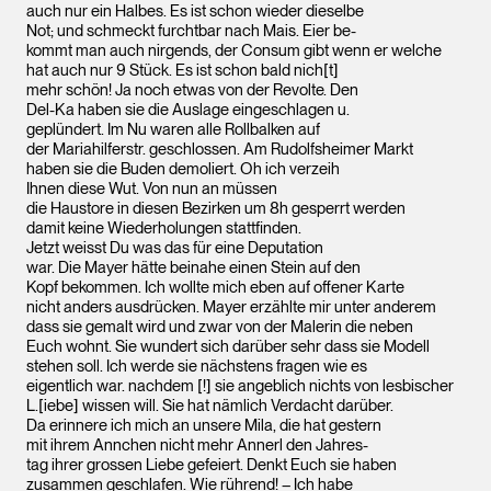
auch nur ein Halbes. Es ist schon wieder dieselbe
Not; und schmeckt furchtbar nach Mais. Eier be-
kommt man auch nirgends, der Consum gibt wenn er welche
hat auch nur 9 Stück. Es ist schon bald nich[t]
mehr schön! Ja noch etwas von der Revolte. Den
Del-Ka haben sie die Auslage eingeschlagen u.
geplündert. Im Nu waren alle Rollbalken auf
der Mariahilferstr. geschlossen. Am Rudolfsheimer Markt
haben sie die Buden demoliert. Oh ich verzeih
Ihnen diese Wut. Von nun an müssen
die Haustore in diesen Bezirken um 8h gesperrt werden
damit keine Wiederholungen stattfinden.
Jetzt weisst Du was das für eine Deputation
war. Die Mayer hätte beinahe einen Stein auf den
Kopf bekommen. Ich wollte mich eben auf offener Karte
nicht anders ausdrücken. Mayer erzählte mir unter anderem
dass sie gemalt wird und zwar von der Malerin die neben
Euch wohnt. Sie wundert sich darüber sehr dass sie Modell
stehen soll. Ich werde sie nächstens fragen wie es
eigentlich war. nachdem [!] sie angeblich nichts von lesbischer
L.[iebe] wissen will. Sie hat nämlich Verdacht darüber.
Da erinnere ich mich an unsere Mila, die hat gestern
mit ihrem Annchen nicht mehr Annerl den Jahres-
tag ihrer grossen Liebe gefeiert. Denkt Euch sie haben
zusammen geschlafen. Wie rührend! – Ich habe