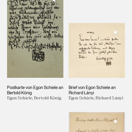
Meiner 
Postkarte von Egon Schiele an
Brief von Egon Schiele an
Bertold König
Richard Lányi
Egon Schiele, Bertold König
Egon Schiele, Richard Lányi
Meiner 