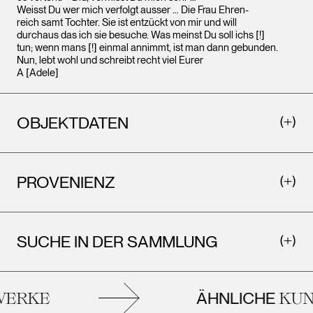
Weisst Du wer mich verfolgt ausser … Die Frau Ehren-
reich samt Tochter. Sie ist entzückt von mir und will
durchaus das ich sie besuche. Was meinst Du soll ichs [!]
tun; wenn mans [!] einmal annimmt, ist man dann gebunden.
Nun, lebt wohl und schreibt recht viel Eurer
A [Adele]
OBJEKTDATEN
PROVENIENZ
SUCHE IN DER SAMMLUNG
ÄHNLICHE
ERKE
KUNS