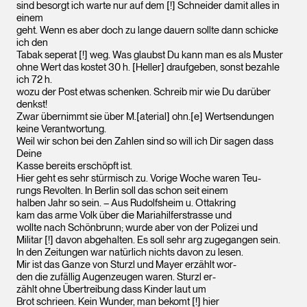
sind besorgt ich warte nur auf dem [!] Schneider damit alles in
einem
geht. Wenn es aber doch zu lange dauern sollte dann schicke
ich den
Tabak seperat [!] weg. Was glaubst Du kann man es als Muster
ohne Wert das kostet 30 h. [Heller] draufgeben, sonst bezahle
ich 72 h.
wozu der Post etwas schenken. Schreib mir wie Du darüber
denkst!
Zwar übernimmt sie über M.[aterial] ohn.[e] Wertsendungen
keine Verantwortung.
Weil wir schon bei den Zahlen sind so will ich Dir sagen dass
Deine
Kasse bereits erschöpft ist.
Hier geht es sehr stürmisch zu. Vorige Woche waren Teu-
rungs Revolten. In Berlin soll das schon seit einem
halben Jahr so sein. – Aus Rudolfsheim u. Ottakring
kam das arme Volk über die Mariahilferstrasse und
wollte nach Schönbrunn; wurde aber von der Polizei und
Militar [!] davon abgehalten. Es soll sehr arg zugegangen sein.
In den Zeitungen war natürlich nichts davon zu lesen.
Mir ist das Ganze von Sturzl und Mayer erzählt wor-
den die zufällig Augenzeugen waren. Sturzl er-
zählt ohne Übertreibung dass Kinder laut um
Brot schrieen. Kein Wunder, man bekomt [!] hier