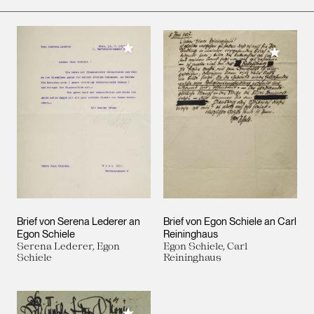
Meiner Sammlung hinzufügen
Meiner 
Brief von Serena Lederer an
Brief von Egon Schiele an Carl
Egon Schiele
Reininghaus
Serena Lederer, Egon
Egon Schiele, Carl
Schiele
Reininghaus
Meiner Sammlung hinzufügen