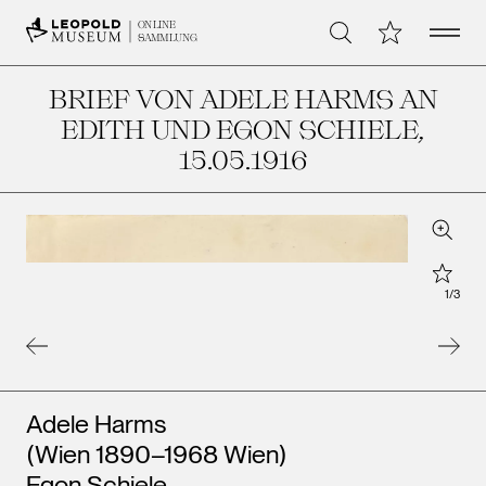
Open 
Meine Sammlu
ONLINE
Suche
SAMMLUNG
BRIEF VON ADELE HARMS AN
EDITH UND EGON SCHIELE
,
15.05.1916
Zoom
Star
1
/
3
Künstler*innen
Adele Harms
(Wien 1890–1968 Wien)
Egon Schiele
Leopo