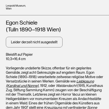
Leopold Museum,
Wien
Künstler*innen
Egon Schiele
(Tulln 1890–1918 Wien)
Leider derzeit nicht ausgestellt
Bleistift auf Papier
10,3×16,4 cm
Vorliegende undatierte Skizze, offenbar für ein geplantes
Gemälde, zeigt acht Gekreuzigte auf engstem Raum. Egon
Schiele (1890–1918) verarbeitete zeitweise religiöse Motive oder
Versatzstücke in seinen Werken. Gemälde wie
Liebkosung
(Kardinal und Nonne)
, 1912, oder
Waldandacht
(1915, Kunsthaus
Zug, Stiftung Sammlung Kamm) zeugen von der Beschäftigung
mit der Thematik. Letzteres zeigt ein Horror Vacui an kleinen
Heiligenbildern vor monumentalen Kreuzen als Andachtsstätte
in einem Wald. Eines der frühen Ölgemälde des Künstlers aus
dem Jahr 1907 stellt eine
Kreuzigung mit verfinsterter Sonne