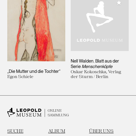
Meiner 
Nell Walden. Blatt aus der
Serie
Menschenköpfe
„Die Mutter und die Tochter“
Oskar Kokoschka, Verlag
Egon Schiele
der Sturm / Berlin
ONLINE
SAMMLUNG
SUCHE
ALBUM
ÜBER UNS