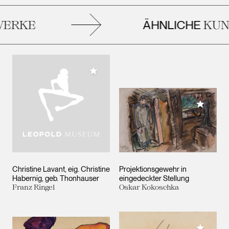
ÄHNLICHE
ERKE
KUNS
Meiner Sammlung hinzufügen
Meiner 
Christine Lavant, eig. Christine
Projektionsgewehr in
Habernig, geb. Thonhauser
eingedeckter Stellung
Franz Ringel
Oskar Kokoschka
Meiner 