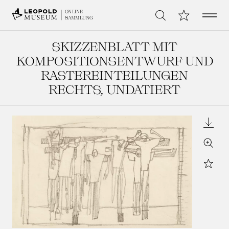
Open 
Meine Sammlu
ONLINE
Suche
SAMMLUNG
SKIZZENBLATT MIT
KOMPOSITIONSENTWURF UND
RASTEREINTEILUNGEN
RECHTS
, UNDATIERT
Downl
Zoom
Star